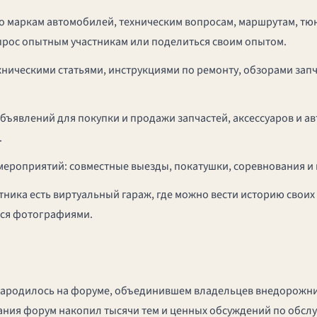
 маркам автомобилей, техническим вопросам, маршрутам, тюн
прос опытным участникам или поделиться своим опытом.
ехническими статьями, инструкциями по ремонту, обзорами зап
бъявлений для покупки и продажи запчастей, аксессуаров и а
.
ероприятий: совместные выезды, покатушки, соревнования и 
тника есть виртуальный гараж, где можно вести историю свои
ься фотографиями.
ародилось на форуме, объединившем владельцев внедорожни
вания форум накопил тысячи тем и ценных обсуждений по обс