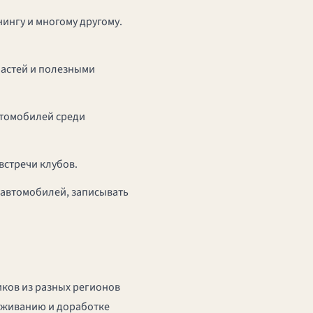
ингу и многому другому.
частей и полезными
втомобилей среди
встречи клубов.
х автомобилей, записывать
ков из разных регионов
луживанию и доработке