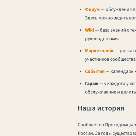
Форум
— обсуждения по
Здесь можно задать во
Wiki
— база знаний с т
руководствами.
Маркетплейс
— доска о
участников сообщества
События
— календарь м
Гараж
— у каждого учас
обслуживание и делит
Наша история
Сообщество Проходимцы з
России. За годы существо