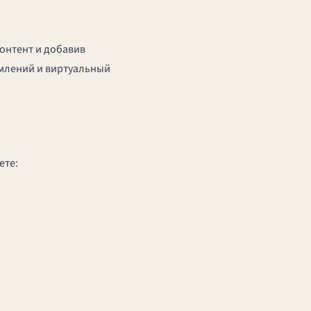
онтент и добавив
омлений и виртуальный
ете: