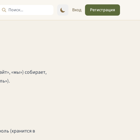
Вход
Регистрация
айт», «мы») собирает,
ль»).
оль (хранится в