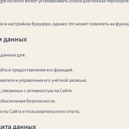
gle AdSense может устанавливать cookie для показа персонал
e в настройках браузера, однако это может повлиять на функ
и данных
 данные для:
йта и предоставления его функций.
ателя и управления его учётной записью.
 связанных с активностью на Сайте.
обеспечения безопасности.
боты Сайта и пользовательского опыта.
щита данных