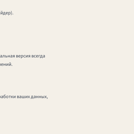
йдер).
альная версия всегда
нений.
работки ваших данных,