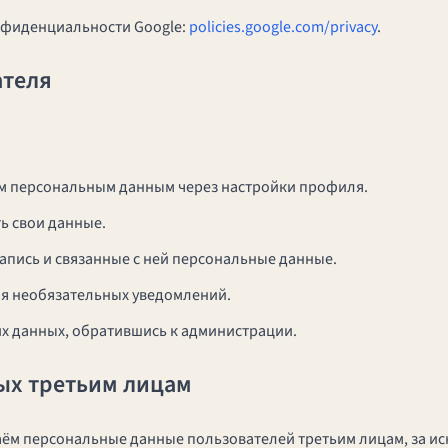
нфиденциальности Google:
policies.google.com/privacy
.
ателя
им персональным данным через настройки профиля.
ь свои данные.
запись и связанные с ней персональные данные.
ия необязательных уведомлений.
их данных, обратившись к администрации.
ых третьим лицам
аём персональные данные пользователей третьим лицам, за ис