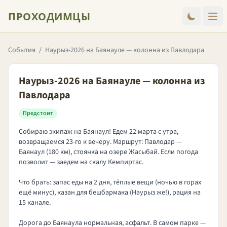
ПРОХОДИМЦЫ
События
/
Наурыз-2026 на Баянауле — колонна из Павлодара
Наурыз-2026 на Баянауле — колонна из
Павлодара
Предстоит
Собираю экипаж на Баянаул! Едем 22 марта с утра,
возвращаемся 23-го к вечеру. Маршрут: Павлодар —
Баянаул (180 км), стоянка на озере Жасыбай. Если погода
позволит — заедем на скалу Кемпиртас.
Что брать: запас еды на 2 дня, тёплые вещи (ночью в горах
ещё минус), казан для бешбармака (Наурыз же!), рация на
15 канале.
Дорога до Баянаула нормальная, асфальт. В самом парке —