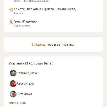
06:00 — 22 марта 2026, 20:00
Алматы, парковка ТЦ Мега (Розыбакиева)
Алматы
ГришаПаджеро
Организатор
, чтобы записаться
Войдите
Участники (3 + 1 может быть )
ЛевНаКрузаке
PajeroИлюха
ВитёкRAV4
МОЖЕТ БЫТЬ