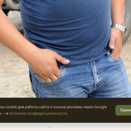
ы cookie для работы сайта и показа рекламы через Google
Прин
 12 июля 2018
е — в
политике конфиденциальности
.
Все фото категории