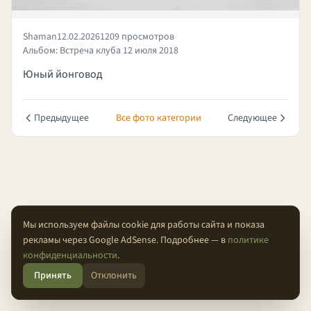
Shaman
12.02.2026
1209 просмотров
Альбом: Встреча клуба 12 июля 2018
Юный йонговод
Предыдущее
Все фото категории
Следующее
Мы используем файлы cookie для работы сайта и показа
рекламы через Google AdSense. Подробнее — в
политике
О проекте
Конфиденциальность
Условия
FAQ
Контакты
конфиденциальности
.
Принять
Отклонить
© 2026 Проходимцы — Там, где кончается асфальт.