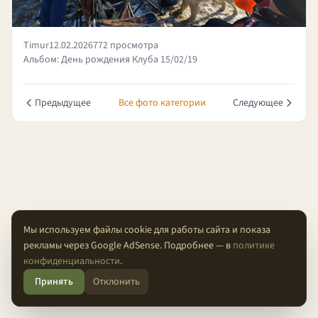
Timur
12.02.2026
772 просмотра
Альбом: День рождения Клуба 15/02/19
Предыдущее
Все фото категории
Следующее
Мы используем файлы cookie для работы сайта и показа
рекламы через Google AdSense. Подробнее — в
политике
О проекте
Конфиденциальность
Условия
FAQ
Контакты
конфиденциальности
.
Принять
Отклонить
© 2026 Проходимцы — Там, где кончается асфальт.