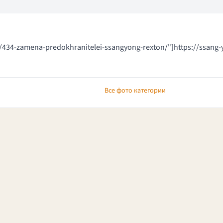
ic/434-zamena-predokhranitelei-ssangyong-rexton/"]https://ssang
Все фото категории