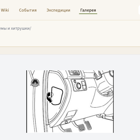
Wiki
События
Экспедиции
Галерея
емы и хитрушки
/