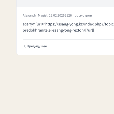
Alexandr_Magistr
12.02.2026
2126 просмотров
всё тут [url="https://ssang-yong.kz/index.php?/top
predokhranitelei-ssangyong-rexton/[/url]
Предыдущее