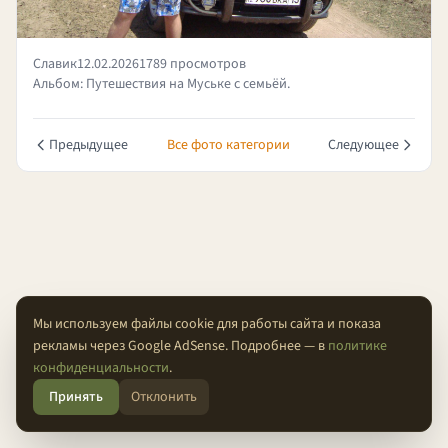
Славик
12.02.2026
1789 просмотров
Альбом: Путешествия на Муське с семьёй.
Предыдущее
Все фото категории
Следующее
Мы используем файлы cookie для работы сайта и показа
рекламы через Google AdSense. Подробнее — в
политике
О проекте
Конфиденциальность
Условия
FAQ
Контакты
конфиденциальности
.
Принять
Отклонить
© 2026 Проходимцы — Там, где кончается асфальт.