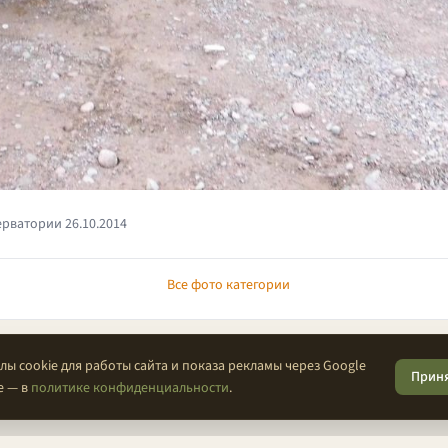
ерватории 26.10.2014
Все фото категории
ы cookie для работы сайта и показа рекламы через Google
Прин
е — в
политике конфиденциальности
.
О проекте
Конфиденциальность
Условия
FAQ
Контакты