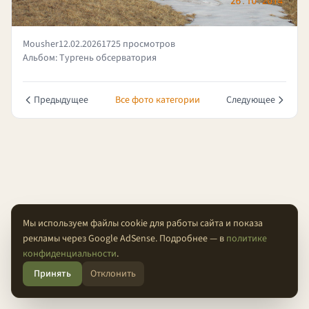
Mousher
12.02.2026
1725 просмотров
Альбом: Тургень обсерватория
Предыдущее
Все фото категории
Следующее
Мы используем файлы cookie для работы сайта и показа
рекламы через Google AdSense. Подробнее — в
политике
О проекте
Конфиденциальность
Условия
FAQ
Контакты
конфиденциальности
.
Принять
Отклонить
© 2026 Проходимцы — Там, где кончается асфальт.