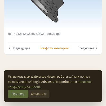
Денис 123
12.02.2026
1892 просмотра
Предыдущее
Все фото категории
Следующее
Мы используем файлы cookie для работы сайта и показа
рекламы через Google AdSense. Подробнее — в
политике
О проекте
Конфиденциальность
Условия
FAQ
Контакты
конфиденциальности
.
Принять
Отклонить
© 2026 Проходимцы — Там, где кончается асфальт.