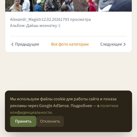
Alexandr_Magistr
12.02.2026
1793 просмотра
Альбом: Даёшь мохнатку :)
Предыдущее
Все фото категории
Следующее
Мы используем файлы cookie для работы сайта и показа
рекламы через Google AdSense. Подробнее — в
политике
О проекте
Конфиденциальность
Условия
FAQ
Контакты
конфиденциальности
.
Принять
Отклонить
© 2026 Проходимцы — Там, где кончается асфальт.