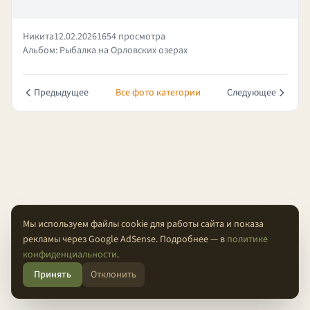
Никита
12.02.2026
1654 просмотра
Альбом: Рыбалка на Орловских озерах
Предыдущее
Все фото категории
Следующее
Мы используем файлы cookie для работы сайта и показа
рекламы через Google AdSense. Подробнее — в
политике
О проекте
Конфиденциальность
Условия
FAQ
Контакты
конфиденциальности
.
Принять
Отклонить
© 2026 Проходимцы — Там, где кончается асфальт.