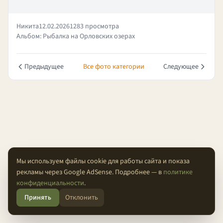
Никита
12.02.2026
1283 просмотра
Альбом: Рыбалка на Орловских озерах
Предыдущее
Все фото категории
Следующее
Мы используем файлы cookie для работы сайта и показа
рекламы через Google AdSense. Подробнее — в
политике
О проекте
Конфиденциальность
Условия
FAQ
Контакты
конфиденциальности
.
Принять
Отклонить
© 2026 Проходимцы — Там, где кончается асфальт.