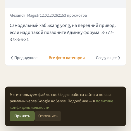
Alexandr_Magistr
12.02.2026
2153 просмотра
Самодельный хаб Ssang yong, на передний привод.
если надо такой позвоните Админу форума. 8-777-
378-56-31
Предыдущее
Все фото категории
Следующее
Мы используем файлы cookie для работы сайта и показа
рекламы через Google AdSense. Подробнее — в
политике
О проекте
Конфиденциальность
Условия
FAQ
Контакты
конфиденциальности
.
Принять
Отклонить
© 2026 Проходимцы — Там, где кончается асфальт.