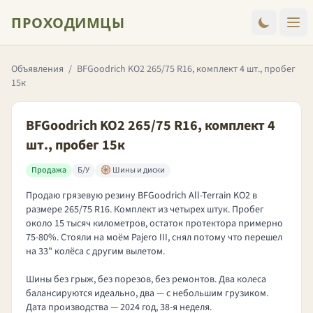
ПРОХОДИМЦЫ
Объявления
/
BFGoodrich KO2 265/75 R16, комплект 4 шт., пробег
15к
BFGoodrich KO2 265/75 R16, комплект 4
шт., пробег 15к
Продажа
Б/У
🛞 Шины и диски
Продаю грязевую резину BFGoodrich All-Terrain KO2 в
размере 265/75 R16. Комплект из четырех штук. Пробег
около 15 тысяч километров, остаток протектора примерно
75-80%. Стояли на моём Pajero III, снял потому что перешел
на 33" колёса с другим вылетом.
Шины без грыж, без порезов, без ремонтов. Два колеса
балансируются идеально, два — с небольшим грузиком.
Дата производства — 2024 год, 38-я неделя.