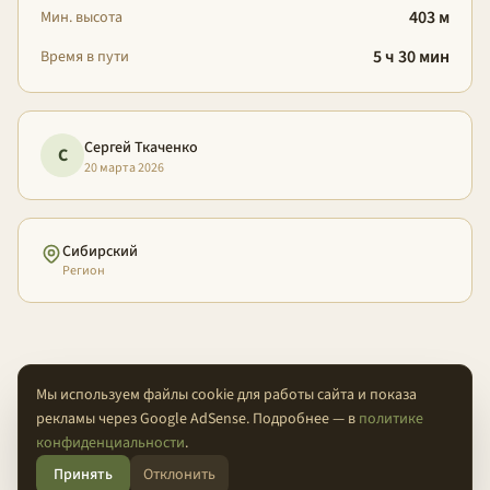
403 м
Мин. высота
5 ч 30 мин
Время в пути
Сергей Ткаченко
С
20 марта 2026
Сибирский
Регион
Мы используем файлы cookie для работы сайта и показа
рекламы через Google AdSense. Подробнее — в
политике
О проекте
Конфиденциальность
Условия
FAQ
Контакты
конфиденциальности
.
Принять
Отклонить
© 2026 Проходимцы — Там, где кончается асфальт.