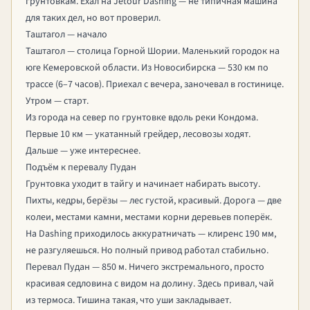
грунтовкам. Ехал на Jetour Dashing — не типичная машина
для таких дел, но вот проверил.
Таштагол — начало
Таштагол — столица Горной Шории. Маленький городок на
юге Кемеровской области. Из Новосибирска — 530 км по
трассе (6–7 часов). Приехал с вечера, заночевал в гостинице.
Утром — старт.
Из города на север по грунтовке вдоль реки Кондома.
Первые 10 км — укатанный грейдер, лесовозы ходят.
Дальше — уже интереснее.
Подъём к перевалу Пудан
Грунтовка уходит в тайгу и начинает набирать высоту.
Пихты, кедры, берёзы — лес густой, красивый. Дорога — две
колеи, местами камни, местами корни деревьев поперёк.
На Dashing приходилось аккуратничать — клиренс 190 мм,
не разгуляешься. Но полный привод работал стабильно.
Перевал Пудан — 850 м. Ничего экстремального, просто
красивая седловина с видом на долину. Здесь привал, чай
из термоса. Тишина такая, что уши закладывает.