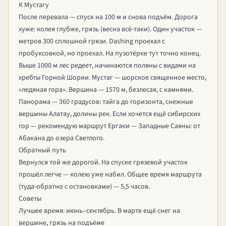
К Мустагу
После перевала — спуск на 100 м и снова подъём. Дорога
хуже: колея глубже, грязь (весна всё-таки). Один участок —
метров 300 сплошной грязи. Dashing проехал с
пробуксовкой, но проехал. На пузотёрке тут точно конец.
Выше 1000 м лес редеет, начинаются поляны с видами на
хребты Горной Шории. Мустаг — шорское священное место,
«ледяная гора». Вершина — 1570 м, безлесая, с камнями.
Панорама — 360 градусов: тайга до горизонта, снежные
вершины Алатау, долины рек. Если хочется ещё сибирских
гор — рекомендую маршрут
Ергаки — Западные Саяны: от
Абакана до озера Светлого
.
Обратный путь
Вернулся той же дорогой. На спуске грязевой участок
прошёл легче — колею уже набил. Общее время маршрута
(туда-обратно с остановками) — 5,5 часов.
Советы
Лучшее время: июнь–сентябрь. В марте ещё снег на
вершине, грязь на подъёме