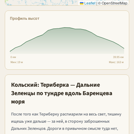
Leaflet
|
© OpenStreetMap
Профиль высот
0 км
39.95 км
Мин: 19 м
Макс: 163 м
Кольский: Териберка — Дальние
Зеленцы по тундре вдоль Баренцева
моря
После того как Териберку распиарили на весь свет, тишину
ищешь уже дальше — за ней, в сторону заброшенных
Дальних Зеленцов. Дороги в привычном смысле туда нет,