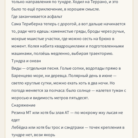
только направления по тундре. Ходил на Террано, и это
было то ещё приключение, в хорошем смысле.
Где заканчивается асфальт
Сама Териберка теперь с дорогой, а вот дальше начинается
то, ради чего едешь: каменистые гряды, броды через ручьи,
мокрые мшистые участки, где можно сесть на брюхо в
момент. Колея набита квадроциклами и подготовленными
машинами, ползёшь медленно, выбирая траекторию.
Тундра и океан
Виды — отдельная песня. Голые сопки, водопады прямо в
Баренцево море, ни деревца. Полярный день в июне —
светло круглые сутки, можно ехать хоть в два ночи. Но
погода меняется за полчаса: было солнце — налетел туман с
моросью и видимость метров пятьдесят.
Снаряжение
Резина МТ или хотя бы злая АТ — по мокрому мху лысая не
едет
Лебёдка или хотя бы трос и сэндтраки — точек крепления в
тундре нет, вози якорь