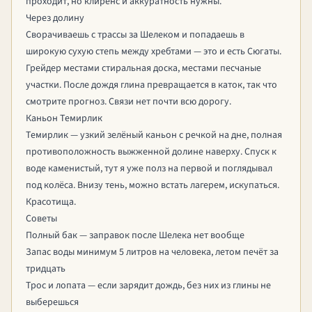
проходит, но клиренс и аккуратность нужны.
Через долину
Сворачиваешь с трассы за Шелеком и попадаешь в
широкую сухую степь между хребтами — это и есть Сюгаты.
Грейдер местами стиральная доска, местами песчаные
участки. После дождя глина превращается в каток, так что
смотрите прогноз. Связи нет почти всю дорогу.
Каньон Темирлик
Темирлик — узкий зелёный каньон с речкой на дне, полная
противоположность выжженной долине наверху. Спуск к
воде каменистый, тут я уже полз на первой и поглядывал
под колёса. Внизу тень, можно встать лагерем, искупаться.
Красотища.
Советы
Полный бак — заправок после Шелека нет вообще
Запас воды минимум 5 литров на человека, летом печёт за
тридцать
Трос и лопата — если зарядит дождь, без них из глины не
выберешься