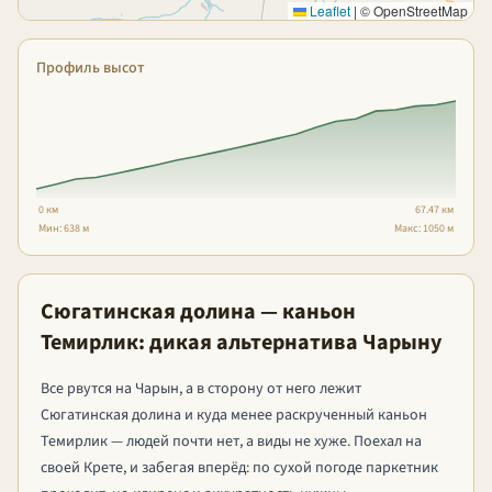
Leaflet
|
© OpenStreetMap
Профиль высот
0 км
67.47 км
Мин: 638 м
Макс: 1050 м
Сюгатинская долина — каньон
Темирлик: дикая альтернатива Чарыну
Все рвутся на Чарын, а в сторону от него лежит
Сюгатинская долина и куда менее раскрученный каньон
Темирлик — людей почти нет, а виды не хуже. Поехал на
своей Крете, и забегая вперёд: по сухой погоде паркетник