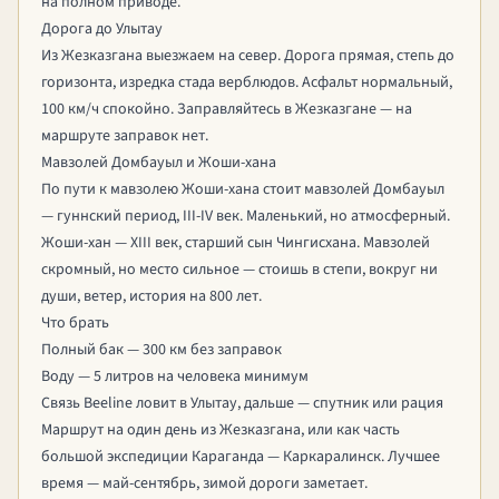
на полном приводе.
Дорога до Улытау
Из Жезказгана выезжаем на север. Дорога прямая, степь до
горизонта, изредка стада верблюдов. Асфальт нормальный,
100 км/ч спокойно. Заправляйтесь в Жезказгане — на
маршруте заправок нет.
Мавзолей Домбауыл и Жоши-хана
По пути к мавзолею Жоши-хана стоит мавзолей Домбауыл
— гуннский период, III-IV век. Маленький, но атмосферный.
Жоши-хан — XIII век, старший сын Чингисхана. Мавзолей
скромный, но место сильное — стоишь в степи, вокруг ни
души, ветер, история на 800 лет.
Что брать
Полный бак — 300 км без заправок
Воду — 5 литров на человека минимум
Связь Beeline ловит в Улытау, дальше — спутник или рация
Маршрут на один день из Жезказгана, или как часть
большой экспедиции
Караганда — Каркаралинск
. Лучшее
время — май-сентябрь, зимой дороги заметает.