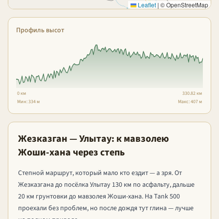
Leaflet
|
© OpenStreetMap
Профиль высот
0 км
330.82 км
Мин: 334 м
Макс: 407 м
Жезказган — Улытау: к мавзолею
Жоши-хана через степь
Степной маршрут, который мало кто ездит — а зря. От
Жезказгана до посёлка Улытау 130 км по асфальту, дальше
20 км грунтовки до мавзолея Жоши-хана. На Tank 500
проехали без проблем, но после дождя тут глина — лучше