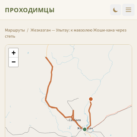
ПРОХОДИМЦЫ
Маршруты
/
Жезказган — Улытау: к мавзолею Жоши-хана через
степь
+
−