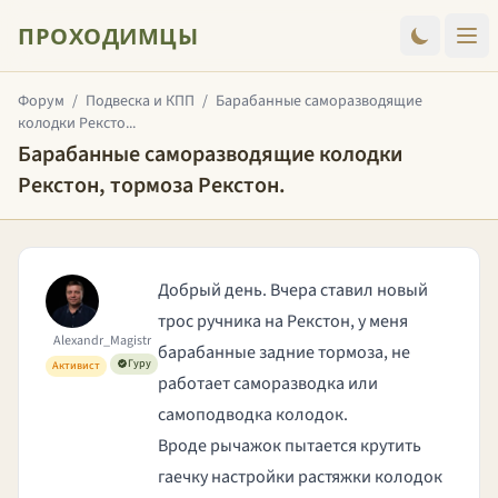
ПРОХОДИМЦЫ
Форум
/
Подвеска и КПП
/
Барабанные саморазводящие
колодки Рексто...
Барабанные саморазводящие колодки
Рекстон, тормоза Рекстон.
Добрый день. Вчера ставил новый
трос ручника на Рекстон, у меня
Alexandr_Magistr
барабанные задние тормоза, не
Гуру
Активист
работает саморазводка или
самоподводка колодок.
Вроде рычажок пытается крутить
гаечку настройки растяжки колодок