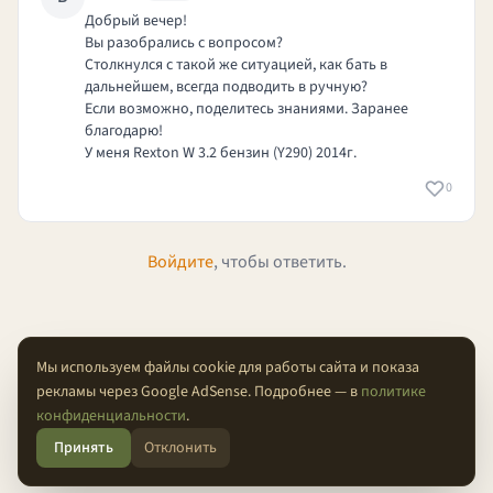
Добрый вечер!
Вы разобрались с вопросом?
Столкнулся с такой же ситуацией, как бать в
дальнейшем, всегда подводить в ручную?
Если возможно, поделитесь знаниями. Заранее
благодарю!
У меня Rexton W 3.2 бензин (Y290) 2014г.
0
Войдите
, чтобы ответить.
Мы используем файлы cookie для работы сайта и показа
рекламы через Google AdSense. Подробнее — в
политике
О проекте
Конфиденциальность
Условия
FAQ
Контакты
конфиденциальности
.
Принять
Отклонить
© 2026 Проходимцы — Там, где кончается асфальт.