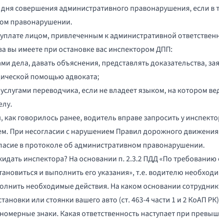
о дня совершения административного правонарушения, если в 
ном правонарушении.
уплате лицом, привлеченным к административной ответственно
ва вы имеете при остановке вас инспектором ДПП:
ми дела, давать объяснения, представлять доказательства, зая
дической помощью адвоката;
 услугами переводчика, если не владеет языком, на котором ве
елу.
как говорилось ранее, водитель вправе запросить у инспекто
м. При несогласии с нарушением
Правил дорожного движения
ласие в протоколе об административном правонарушении.
идать инспектора? На основании п. 2.3.2
ПДД
«По требованию с
остановиться и выполнить его указания», т.е. водителю необх
полнить необходимые действия. На каком основании сотрудник
ановки или стоянки вашего авто (ст. 463-4 части 1 и 2 КоАП 
номерные знаки. Какая ответственность наступает при превыш