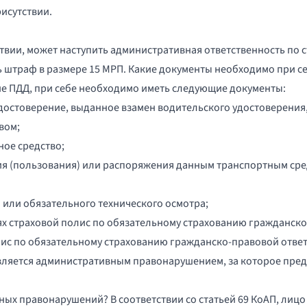
исутствии.
ствии, может наступить административная ответственность по с
чь штраф в размере 15 МРП. Какие документы необходимо при 
ие ПДД, при себе необходимо иметь следующие документы:
достоверение, выданное взамен водительского удостоверения
вом;
ное средство
;
я (пользования
) или распоряжения данным транспортным сред
 или обязательного технического осмотра;
ях страховой полис по обязательному страхованию гражданск
лис по обязательному страхованию гражданско-правовой отве
ляется административным правонарушением, за которое преду
вных правонарушений? В соответствии со статьей 69 КоАП, ли