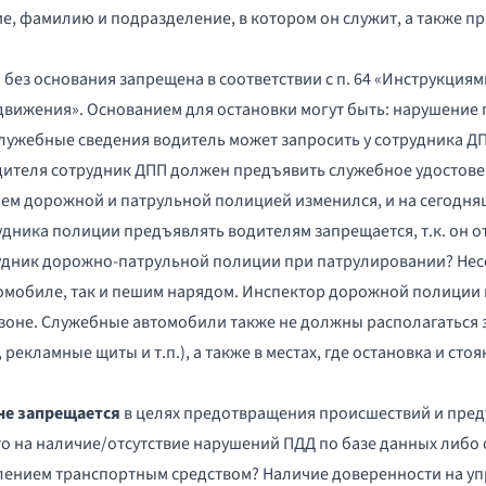
е, фамилию и подразделение, в котором он служит, а также пр
ез основания запрещена в соответствии с п. 64 «
Инструкциями
 движения
». Основанием для остановки могут быть: нарушение
 служебные сведения водитель может запросить у сотрудника 
дителя сотрудник ДПП должен предъявить служебное удостов
нием дорожной и патрульной полицией изменился, и на сегодня
удника полиции предъявлять водителям запрещается, т.к. он о
удник дорожно-патрульной полиции при патрулировании? Не
омобиле, так и пешим нарядом. Инспектор дорожной полиции 
зоне. Служебные автомобили также не должны располагаться
рекламные щиты и т.п.), а также в местах, где остановка и сто
не запрещается
в целях предотвращения происшествий и пред
то на наличие/отсутствие нарушений
ПДД
по базе данных либо 
лением транспортным средством? Наличие доверенности на у