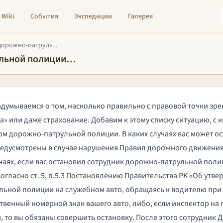
Wiki
События
Экспедиции
Галерея
дорожно-патруль...
ульной полиции…
адумываемся о том, насколько правильно с правовой точки зре
а
» или даже
страхование
. Добавим к этому списку ситуацию, с
ом дорожно-патрульной полиции. В каких случаях вас может о
редусмотрены в случае нарушения
Правил дорожного движени
чаях, если вас остановил сотрудник дорожно-патрульной поли
огласно ст. 5, п.5.3 Постановлению Правительства РК «
Об утве
ульной полиции на служебном авто, обращаясь к водителю пр
венный номерной знак вашего авто, либо, если инспектор на п
я, то вы обязаны совершить остановку. После этого сотрудник