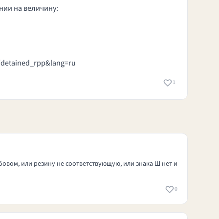
нии на величину:
e/detained_rpp&lang=ru
1
бовом, или резину не соответствующую, или знака Ш нет и
0