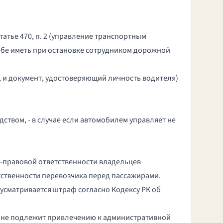
татье 470, п. 2 (управление транспортным
себе иметь при остановке сотрудником дорожной
, и
документ, удостоверяющий личность
водителя)
ством, - в случае если автомобилем управляет не
о-правовой ответственности владельцев
тственности перевозчика перед пассажирами.
сматривается штраф согласно Кодексу РК об
цо не подлежит привлечению к административной