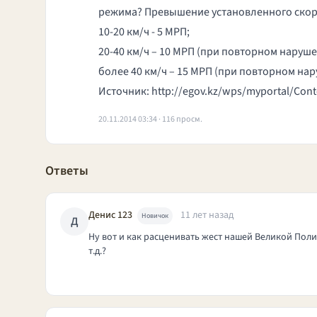
режима? Превышение установленного скоро
10-20 км/ч - 5 МРП;
20-40 км/ч – 10 МРП (при повторном нарушен
более 40 км/ч – 15 МРП (при повторном нару
Источник:
http://egov.kz/wps/myportal/Cont
20.11.2014 03:34 · 116 просм.
Ответы
Денис 123
11 лет назад
Новичок
Д
Ну вот и как расценивать жест нашей Великой Поли
т.д.?