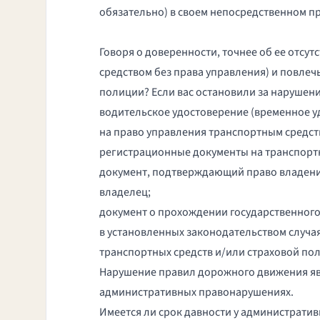
обязательно) в своем непосредственном пр
Говоря о доверенности, точнее об ее отсут
средством без права управления) и повле
полиции? Если вас остановили за нарушен
водительское удостоверение
(временное у
на право управления транспортным средст
регистрационные документы на транспорт
документ, подтверждающий право владени
владелец;
документ о прохождении государственного
в установленных законодательством случа
транспортных средств и/или страховой по
Нарушение правил дорожного движения яв
административных правонарушениях.
Имеется ли срок давности у администрати