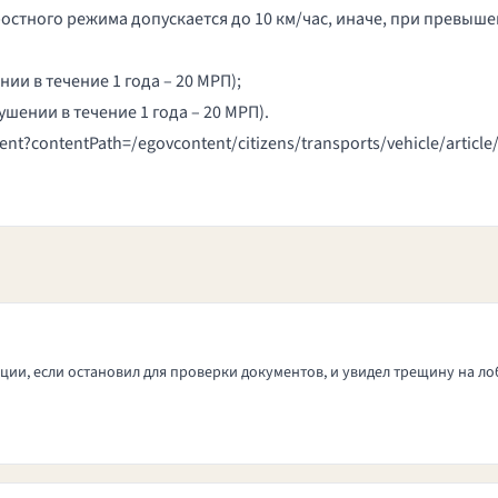
стного режима допускается до 10 км/час, иначе, при превыше
ии в течение 1 года – 20 МРП);
шении в течение 1 года – 20 МРП).
ent?contentPath=/egovcontent/citizens/transports/vehicle/articl
ции, если остановил для проверки документов, и увидел трещину на ло