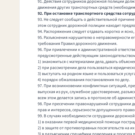
91. Действия сотрудников дорожной полиции долж
движения других транспортных средств (необходим
92. При остановке транспортного средства сотр
93. Не следует сообщать о действительной причине
этом сотрудник дорожной полиции находит предлог
94. Распоряжения следует отдавать коротко и ясн
95. Разъяснения нарушителю о неправомерности ег
требования
Правил
дорожного движения.
96. При привлечении к административной ответст
предусмотренные действующим
законодательство
1) знакомиться с материалами дела, давать объяснен
2) при рассмотрении дела пользоваться юридичес
3) выступать на родном языке и пользоваться услуг
4) порядок обжалования постановления по делу.
97. При возникновении конфликтных ситуаций, пре
выпуская из рук, служебное удостоверение, разъя
всем этом делается запись в протоколе об админ
98. При пресечении правонарушений сотрудники д
прав и интересов, серьезности допущенного прав
99. В случаях необходимости сотрудники дорожно
1) в оказании первой медицинской помощи постра
2) в защите от противоправных посягательств на их
3) в разъяснении специфики поведения и проезда