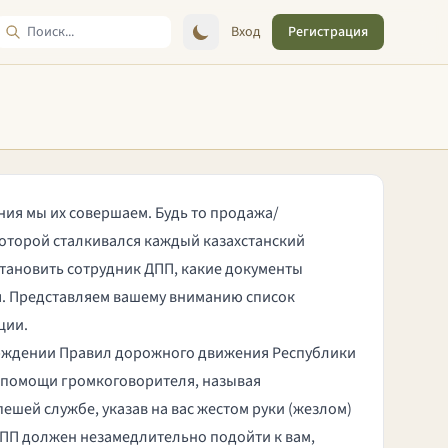
Вход
Регистрация
ния мы их совершаем. Будь то
продажа/
 которой сталкивался каждый казахстанский
становить сотрудник ДПП, какие документы
я
. Представляем вашему вниманию список
ции.
рждении Правил дорожного движения Республики
и помощи громкоговорителя, называя
ешей службе, указав на вас жестом руки (жезлом)
 ДПП должен незамедлительно подойти к вам,