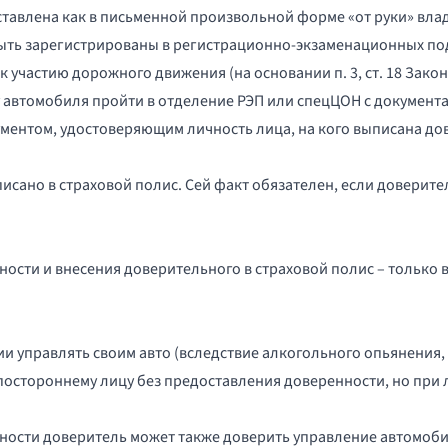
тавлена как в письменной произвольной форме «от руки» владе
ыть зарегистрированы в регистрационно-экзаменационных по
 участию дорожного движения (на основании п. 3, ст. 18 Зако
ну автомобиля пройти в отделение РЭП или спецЦОН с докуме
ментом, удостоверяющим личность лица, на кого выписана до
сано в страховой полис. Сей факт обязателен, если доверите
сти и внесения доверительного в страховой полис – только в
и управлять своим авто (вследствие алкогольного опьянения, 
остороннему лицу без предоставления доверенности, но при 
ости доверитель может также доверить управление автомобил