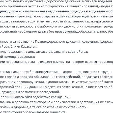
ны быть понятны участникам дорожного движения, а сигналы водителя
ость применения экстренного торможения, маневрирования), - подава
удник дорожной полиции незамедлительно подходит к водителю и об
 остановки транспортного средства в случаях, когда водитель или пас
 для разговора с водителем, не раскрывая истинного характера своих 
о, исключая возможность ошибочного или двоякого их понимания гражда
о действий необходимо давать без нравоучений, доброжелательно, убе
венности за нарушение
Правил
дорожного движения сотрудники дорожн
м
Республики Казахстан:
ия, представлять доказательства, заявлять ходатайства;
кой помощью адвоката;
ами переводчика, если не владеет языком, на котором ведется производ
тензиях или по требованию участников дорожного движения сотрудник
сняет права и порядок обжалования своих действий, предлагает гражда
истративном правонарушении, и дополнительные материалы приобщаютс
орожной полиции должны исходить из возложенных на них задач по об
онарушения и возможных последствий.
й полиции оказывают содействие гражданам:
давшим в дорожно-транспортном происшествии и доставления их в леч
 жизнь и здоровье, а также по охране их собственности;
 по территории обслуживаемого маршрута;