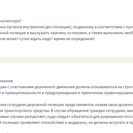
инспектора?
а органов внутренних дел (полиции), поданному в соответствии с пункт
й полиции и выслушать причину остановки, а также выполнить необходим
 или может сутки ждать надо? время не определили!
вижения
ии с участниками дорожного движения должны основываться на строг
ти и принципиальности в предупреждении и пресечении правонарушен
ия сотрудник дорожной полиции представляется, назвав свою должнос
ки транспортного средства. В случае обращения граждан сотрудник, вы
мых случаях разъясняет, куда следует обратиться для разрешения пост
й полиции проявляют спокойствие и выдержку, не должны вступать в пр