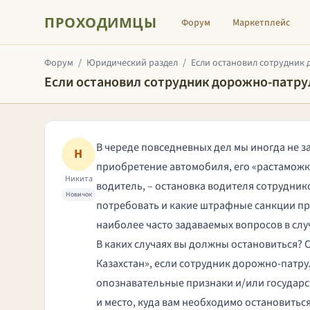
ПРОХОДИМЦЫ
Форум
Маркетплейс
Форум
/
Юридический раздел
/
Если остановил сотрудник 
Если остановил сотрудник дорожно-патр
В череде повседневных дел мы иногда не з
Н
приобретение автомобиля
, его «
растаможк
Никита
водитель, – остановка водителя сотрудник
Новичок
потребовать и какие штрафные санкции п
наиболее часто задаваемых вопросов в слу
В каких случаях вы должны остановиться? С
Казахстан
», если сотрудник дорожно-патр
опознавательные признаки и/или государст
и место, куда вам необходимо остановитьс