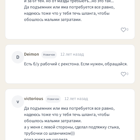
и за 6т тен. но от мазды требьютъ...но это так...
Да подъемник или яма потребуется все равно,
надеюсь тоже что у тебя течь шланга, чтобы
обошлось малыми затратами.
0
Deimon
12 лет назад
Новичок
D
Есть б/у рабочий с рекстона. Если нужен, обращайся.
0
victorious
12 лет назад
Новичок
v
Да подъемник или яма потребуется все равно,
надеюсь тоже что у тебя течь шланга, чтобы
обошлось малыми затратами.
а у меня с левой стороны, сделал подтяжку стыка,
трубочки со шланчиком)))
пока жижа не уходила.