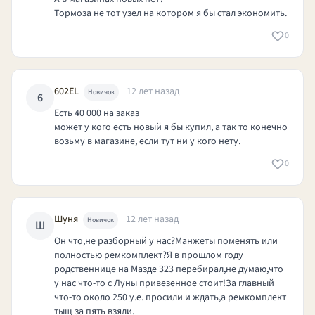
Тормоза не тот узел на котором я бы стал экономить.
0
602EL
12 лет назад
Новичок
6
Есть 40 000 на заказ
может у кого есть новый я бы купил, а так то конечно
возьму в магазине, если тут ни у кого нету.
0
Шуня
12 лет назад
Новичок
Ш
Он что,не разборный у нас?Манжеты поменять или
полностью ремкомплект?Я в прошлом году
родственнице на Мазде 323 перебирал,не думаю,что
у нас что-то с Луны привезенное стоит!За главный
что-то около 250 у.е. просили и ждать,а ремкомплект
тыщ за пять взяли.