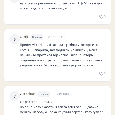
ну что есть результаты по ремонту ГТЦ??? мне надо
тожешь делать)))) жижа уходит
0
602EL
12 лет назад
Новичок
6
Привет victorious. Я заежал к ребятам которые на
Софьи-Шакарима, там подняли машину и у меня
нашли что протекал тормозной шланг который
соединяет магистраль с правым колесом. Из шланга
уходила жижа, была небольшая дырка. Вот так
0
victorious
12 лет назад
Новичок
v
я в растерянности....
но одно могу сказать, я так за тебя рад!!!!! давича
меняли шаровую...пока крутили вертели глаз "упал"