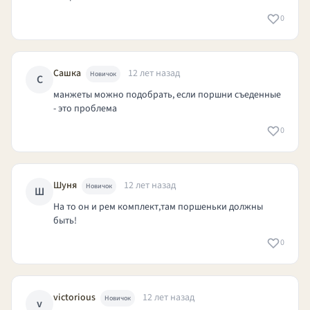
0
Сашка
12 лет назад
Новичок
С
манжеты можно подобрать, если поршни съеденные
- это проблема
0
Шуня
12 лет назад
Новичок
Ш
На то он и рем комплект,там поршеньки должны
быть!
0
victorious
12 лет назад
Новичок
v