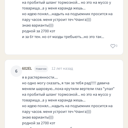
на пробитый шланг тормозной... но это на муссо у
товарища...а у меня каранда жешь...
но идею понял....надыть на подъемник просится на
пару часов. меня устроит теч Чланга))))
знаю варианты))))
родной за 2700 кзт
и за 6т тен. но от мазды требьютъ...но это так...
0
602EL
12 лет назад
Новичок
6
я в растерянности....
но одно могу сказать, я так за тебя рад!!!!! давича
меняли шаровую...пока крутили вертели глаз "упал"
на пробитый шланг тормозной... но это на муссо у
товарища...а у меня каранда жешь...
но идею понял....надыть на подъемник просится на
пару часов. меня устроит теч Чланга))))
знаю варианты))))
родной за 2700 кзт