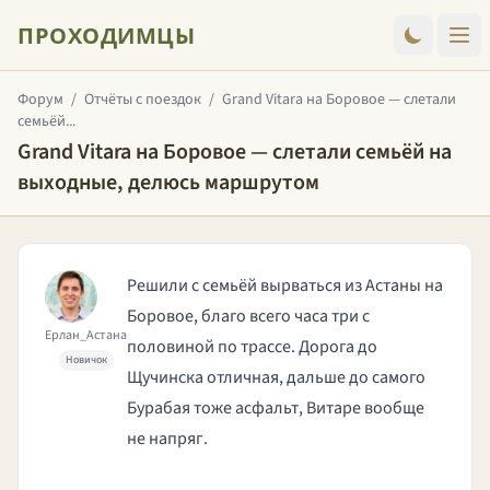
ПРОХОДИМЦЫ
Форум
/
Отчёты с поездок
/
Grand Vitara на Боровое — слетали
семьёй...
Grand Vitara на Боровое — слетали семьёй на
выходные, делюсь маршрутом
Решили с семьёй вырваться из Астаны на
Боровое, благо всего часа три с
Ерлан_Астана
половиной по трассе. Дорога до
Новичок
Щучинска отличная, дальше до самого
Бурабая тоже асфальт, Витаре вообще
не напряг.