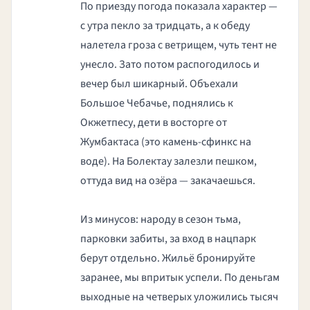
По приезду погода показала характер —
с утра пекло за тридцать, а к обеду
налетела гроза с ветрищем, чуть тент не
унесло. Зато потом распогодилось и
вечер был шикарный. Объехали
Большое Чебачье, поднялись к
Окжетпесу, дети в восторге от
Жумбактаса (это камень-сфинкс на
воде). На Болектау залезли пешком,
оттуда вид на озёра — закачаешься.
Из минусов: народу в сезон тьма,
парковки забиты, за вход в нацпарк
берут отдельно. Жильё бронируйте
заранее, мы впритык успели. По деньгам
выходные на четверых уложились тысяч