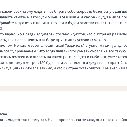
 какой резине ему ездить и выбирать себе скорость безопасную для дв
вайте камазы и автобусы обуем все в шипы. И как они будут к липе при
авайте тогда всех в нокиан засунем и будем отметки ставить на резине,
О!
это верно, но в рядах водителей столько идиотов, что смотря на разби
ать, а вот ограничить в выборе при зимних условиях можно.
аконом. Но как говорится если такой "водитель" стукнет машину, ладно,
вился с управлением? Что тогда делать? Что думать смотря на его такую
одитель должен осознавать на какой резине ездит и выбирать уже скоро
зить минимум метров 150 будешь. а если плетется дедушка по правой пол
ь ситуация - выбежал мальчик, и кто быстрее остановится, шумахер или
асен.
ля зимы, это тоже кому как. Низкопрофильная резина, она новая в район