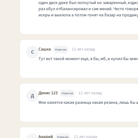
один диск даже был лопнутый но заваренный, ездил
раз обул отбалансировал и сам меняй. Често говоря
искры и выхлопа а потом гонят на базар на продаж
Сашка
11 лет назад
Новичок
С
Тут вот такой момент еще, я бы, мб, и купил бы зим
Денис 123
11 лет назад
Новичок
Д
Мне кажется какая разница какая резина, лишь бы 
Андрей
11 лет назад
Новичок