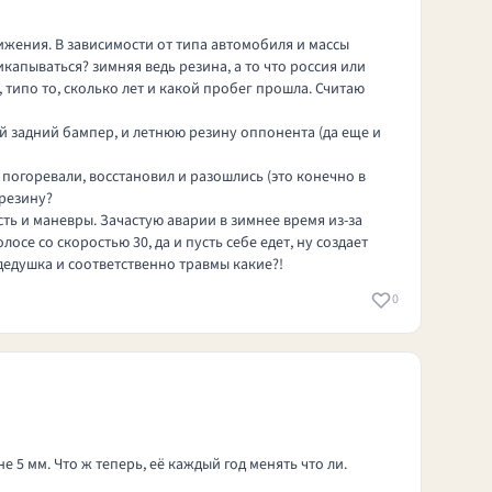
ижения. В зависимости от типа автомобиля и массы
капываться? зимняя ведь резина, а то что россия или
 типо то, сколько лет и какой пробег прошла. Считаю
тый задний бампер, и летнюю резину оппонента (да еще и
 погоревали, восстановил и разошлись (это конечно в
 резину?
сть и маневры. Зачастую аварии в зимнее время из-за
осе со скоростью 30, да и пусть себе едет, ну создает
 дедушка и соответственно травмы какие?!
0
е 5 мм. Что ж теперь, её каждый год менять что ли.