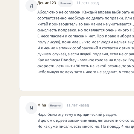
Денис 123
11 лет назад
Новичок
Д
Абсолютно не согласен. Каждый вправе выбирать на
соответственно необходимо делать поправки. Или да
китай производитель во внимание не учитывается. Д
смысл есть поправки, но появляется очень много Н
С несогласием и согласен и нет. Про право выбора 
полу лысую), понимаешь что мозг людям нельзя выд
И именно из таких соображений я согласен с этим з
лучшем случае), а если людей подавил, если не спра
Как написал DAndrey - главное голова на плечах. В
скорости, летишь ты 90 хоть на какой резине, тормо
небольшую помеху зато никого не задавит. А тепер
Miha
11 лет назад
Новичок
M
Надо было эту тему в юридический раздел.
В целом с идеей зимой-зимнюю, летом-летнюю согл
Но как уже писали, есть много но. По поводу 4 мм д