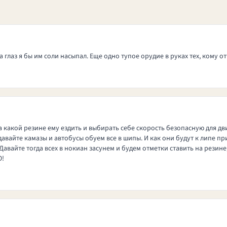
глаз я бы им соли насыпал. Еще одно тупое орудие в руках тех, кому отче
 какой резине ему ездить и выбирать себе скорость безопасную для дв
вайте камазы и автобусы обуем все в шипы. И как они будут к липе при
авайте тогда всех в нокиан засунем и будем отметки ставить на резине,
О!