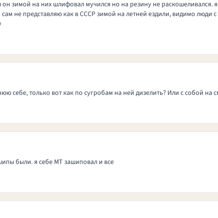
 он зимой на них шлифовал мучился но на резину не раскошеливался. я
 сам не представляю как в СССР зимой на летней ездили, видимо люди с
у
нюю себе, только вот как по сугробам на ней дизелить? Или с собой на см
шипы были. я себе МТ зашиповал и все