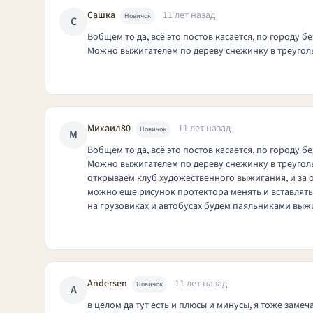
Сашка
11 лет назад
Новичок
С
Вобщем то да, всё это постов касается, по городу 
Можно выжигателем по дереву снежинку в треугол
Михаил80
11 лет назад
Новичок
М
Вобщем то да, всё это постов касается, по городу 
Можно выжигателем по дереву снежинку в треугол
открываем клуб художественного выжигания, и за о
можно еще рисунок протектора менять и вставлять
на грузовиках и автобусах будем паяльниками выж
Andersen
11 лет назад
Новичок
A
в целом да тут есть и плюсы и минусы, я тоже замеч