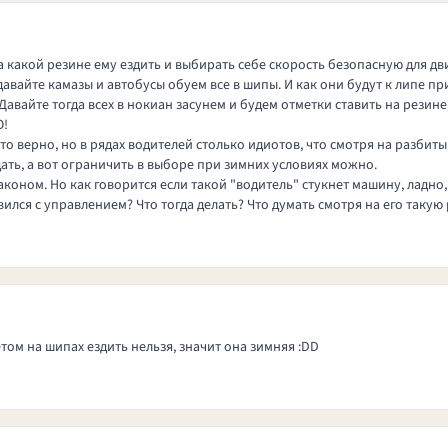
 какой резине ему ездить и выбирать себе скорость безопасную для дв
вайте камазы и автобусы обуем все в шипы. И как они будут к липе при
авайте тогда всех в нокиан засунем и будем отметки ставить на резине,
О!
это верно, но в рядах водителей столько идиотов, что смотря на разби
ать, а вот ограничить в выборе при зимних условиях можно.
аконом. Но как говорится если такой "водитель" стукнет машину, ладно,
вился с управлением? Что тогда делать? Что думать смотря на его такую
том на шипах ездить нельзя, значит она зимняя :DD