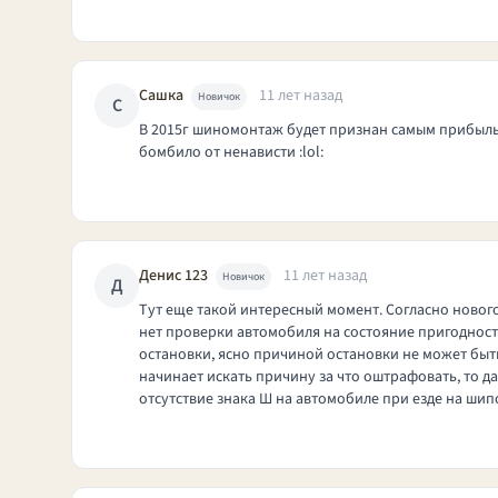
Сашка
11 лет назад
Новичок
С
В 2015г шиномонтаж будет признан самым прибыльны
бомбило от ненависти :lol:
Денис 123
11 лет назад
Новичок
Д
Тут еще такой интересный момент. Согласно нового
нет проверки автомобиля на состояние пригодност
остановки, ясно причиной остановки не может быть
начинает искать причину за что оштрафовать, то д
отсутствие знака Ш на автомобиле при езде на шипо