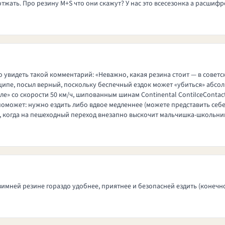
отжать. Про резину M+S что они скажут? У нас это всесезонка а расшифр
увидеть такой комментарий: «Неважно, какая резина стоит — в советск
инципе, посыл верный, поскольку беспечный ездок может «убиться» абсо
е» со скорости 50 км/ч, шипованным шинам Continental ContiIceContact
оможет: нужно ездить либо вдвое медленнее (можете представить себе 
ь, когда на пешеходный переход внезапно выскочит мальчишка-школьник
 зимней резине гораздо удобнее, приятнее и безопасней ездить (конечн