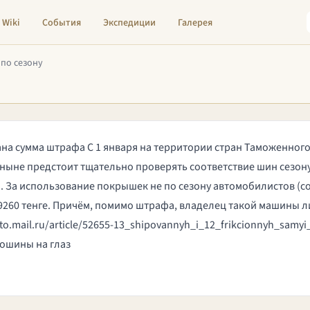
Wiki
События
Экспедиции
Галерея
по сезону
вана сумма штрафа С 1 января на территории стран Таможенног
тныне предстоит тщательно проверять соответствие шин сезон
За использование покрышек не по сезону автомобилистов (сог
 9260 тенге. Причём, помимо штрафа, владелец такой машины 
uto.mail.ru/article/52655-13_shipovannyh_i_12_frikcionnyh_samyi_
тошины на глаз