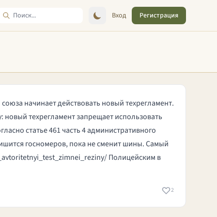
Вход
Регистрация
о союза начинает действовать новый техрегламент.
у: новый техрегламент запрещает использовать
ласно статье 461 часть 4 административного
лишится госномеров, пока не сменит шины. Cамый
avtoritetnyi_test_zimnei_reziny/
Полицейским в
2