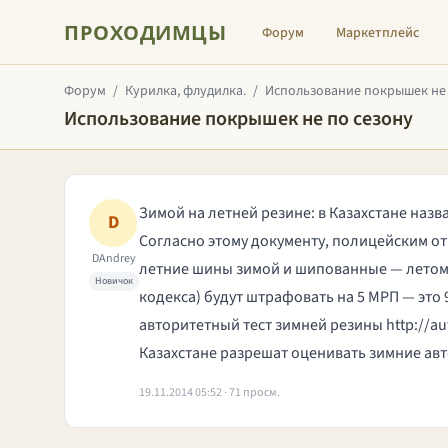
ПРОХОДИМЦЫ
Форум
Маркетплейс
Форум
/
Курилка, флудилка.
/
Использование покрышек не 
Использование покрышек не по сезону
Зимой на летней резине: в Казахстане наз
D
Согласно этому документу, полицейским о
DAndrey
летние шины зимой и шипованные — летом. 
Новичок
кодекса) будут штрафовать на 5 МРП — это
авторитетный тест зимней резины
http://a
Казахстане разрешат оценивать зимние ав
19.11.2014 05:52 · 71 просм.