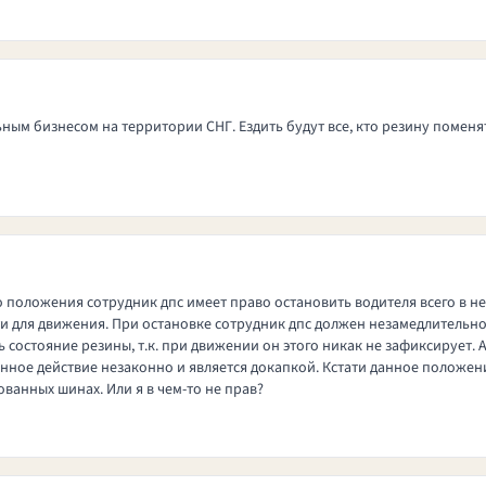
м бизнесом на территории СНГ. Ездить будут все, кто резину поменят
 положения сотрудник дпс имеет право остановить водителя всего в нес
и для движения. При остановке сотрудник дпс должен незамедлительно
 состояние резины, т.к. при движении он этого никак не зафиксирует.
анное действие незаконно и является докапкой. Кстати данное положени
ванных шинах. Или я в чем-то не прав?