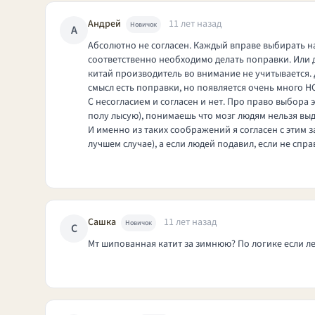
Андрей
11 лет назад
Новичок
А
Абсолютно не согласен. Каждый вправе выбирать на
соответственно необходимо делать поправки. Или да
китай производитель во внимание не учитывается. Д
смысл есть поправки, но появляется очень много Н
С несогласием и согласен и нет. Про право выбора 
полу лысую), понимаешь что мозг людям нельзя выд
И именно из таких соображений я согласен с этим з
лучшем случае), а если людей подавил, если не спра
Сашка
11 лет назад
Новичок
С
Мт шипованная катит за зимнюю? По логике если ле