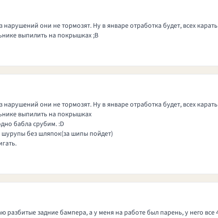
без нарушений они не тормозят. Ну в январе отработка будет, всех кара
ьнике выпилить на покрышках ;В
без нарушений они не тормозят. Ну в январе отработка будет, всех кара
ьнике выпилить на покрышках
дно бабла срубим. :D
 шурупы без шляпок(за шипы пойдет)
игать.
аю разбитые задние бампера, а у меня на работе был парень, у него все