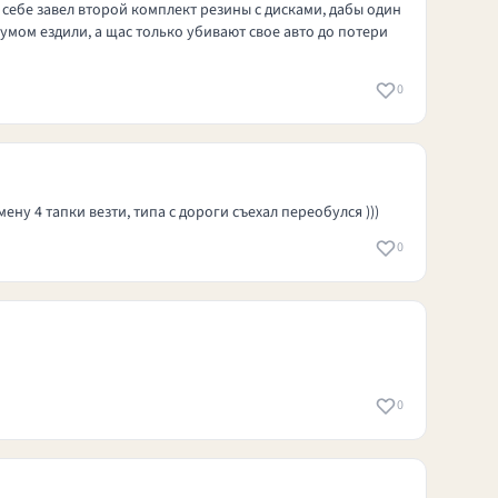
 себе завел второй комплект резины с дисками, дабы один
 умом ездили, а щас только убивают свое авто до потери
0
ену 4 тапки везти, типа с дороги съехал переобулся )))
0
0