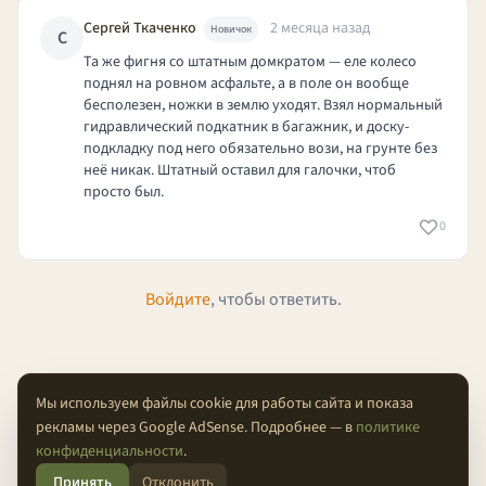
Сергей Ткаченко
2 месяца назад
Новичок
С
Та же фигня со штатным домкратом — еле колесо
поднял на ровном асфальте, а в поле он вообще
бесполезен, ножки в землю уходят. Взял нормальный
гидравлический подкатник в багажник, и доску-
подкладку под него обязательно вози, на грунте без
неё никак. Штатный оставил для галочки, чтоб
просто был.
0
Войдите
, чтобы ответить.
Мы используем файлы cookie для работы сайта и показа
рекламы через Google AdSense. Подробнее — в
политике
О проекте
Конфиденциальность
Условия
FAQ
Контакты
конфиденциальности
.
Принять
Отклонить
© 2026 Проходимцы — Там, где кончается асфальт.