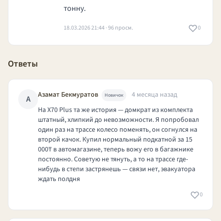
тонну.
18.03.2026 21:44 · 96 просм.
0
Ответы
Азамат Бекмуратов
4 месяца назад
Новичок
А
На X70 Plus та же история — домкрат из комплекта
штатный, хлипкий до невозможности. Я попробовал
один раз на трассе колесо поменять, он согнулся на
второй качок. Купил нормальный подкатной за 15
000₸ в автомагазине, теперь вожу его в багажнике
постоянно. Советую не тянуть, а то на трассе где-
нибудь в степи застрянешь — связи нет, эвакуатора
ждать полдня
0