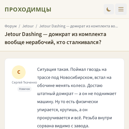
ПРОХОДИМЦЫ
Форум
/
Jetour
/
Jetour Dashing — домкрат из комплекта во...
Jetour Dashing — домкрат из комплекта
вообще нерабочий, кто сталкивался?
Ситуация такая. Поймал гвоздь на
С
трассе под Новосибирском, встал на
Сергей Ткаченко
обочине менять колесо. Достаю
Новичок
штатный домкрат — а он не поднимает
машину. Ну то есть физически
упирается, крутишь, а он
прокручивается и всё. Резьба внутри
сорвана видимо с завода.