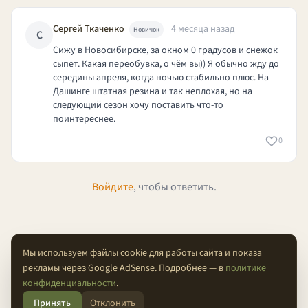
Сергей Ткаченко
4 месяца назад
Новичок
С
Сижу в Новосибирске, за окном 0 градусов и снежок
сыпет. Какая переобувка, о чём вы)) Я обычно жду до
середины апреля, когда ночью стабильно плюс. На
Дашинге штатная резина и так неплохая, но на
следующий сезон хочу поставить что-то
поинтереснее.
0
Войдите
, чтобы ответить.
Мы используем файлы cookie для работы сайта и показа
рекламы через Google AdSense. Подробнее — в
политике
О проекте
Конфиденциальность
Условия
FAQ
Контакты
конфиденциальности
.
Принять
Отклонить
© 2026 Проходимцы — Там, где кончается асфальт.