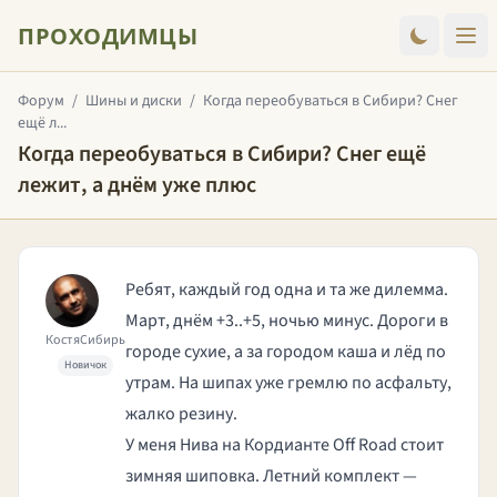
ПРОХОДИМЦЫ
Форум
/
Шины и диски
/
Когда переобуваться в Сибири? Снег
ещё л...
Когда переобуваться в Сибири? Снег ещё
лежит, а днём уже плюс
Ребят, каждый год одна и та же дилемма.
Март, днём +3..+5, ночью минус. Дороги в
КостяСибирь
городе сухие, а за городом каша и лёд по
Новичок
утрам. На шипах уже гремлю по асфальту,
жалко резину.
У меня Нива на Кордианте Off Road стоит
зимняя шиповка. Летний комплект —