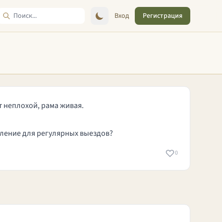
Вход
Регистрация
ет неплохой, рама живая.
вление для регулярных выездов?
0