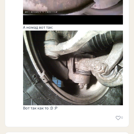
А номад вот так:
Вот так как то :D :P
0