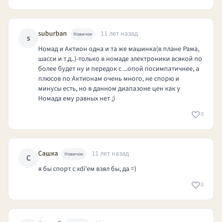
suburban
11 лет назад
Новичок
s
Номад и Актион одна и та же машинка(в плане Рама,
шасси и т.д..)-только в номаде электроники всякой по
более будет ну и передок с ...опой посимпатичнее, а
плюсов по Актионам очень много, не спорю и
минусы есть, но в данном диапазоне цен как у
Номада ему равных нет ;)
0
Сашка
11 лет назад
Новичок
С
я бы спорт с xdi'ем взял бы, да =)
0