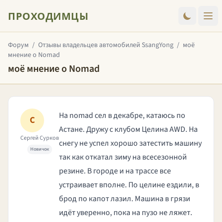
ПРОХОДИМЦЫ
Форум
/
Отзывы владельцев автомобилей SsangYong
/
моё
мнение о Nomad
моё мнение о Nomad
На nomad сел в декабре, катаюсь по
С
Астане. Дружу с клубом Целина AWD. На
Сергей Сурков
снегу не успел хорошо затестить машину
Новичок
так как откатал зиму на всесезонной
резине. В городе и на трассе все
устраивает вполне. По целине ездили, в
брод по капот лазил. Машина в грязи
идёт уверенно, пока на пузо не ляжет.