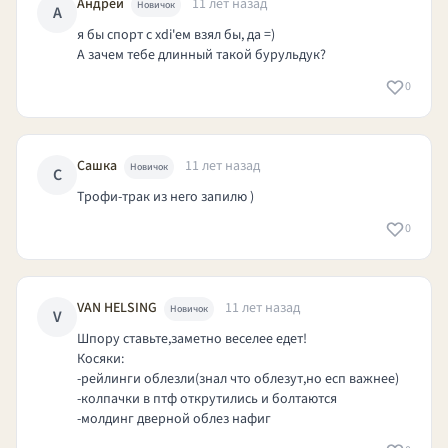
Андрей
11 лет назад
Новичок
А
я бы спорт с xdi'ем взял бы, да =)
А зачем тебе длинный такой бурульдук?
0
Сашка
11 лет назад
Новичок
С
Трофи-трак из него запилю )
0
VAN HELSING
11 лет назад
Новичок
V
Шпору ставьте,заметно веселее едет!
Косяки:
-рейлинги облезли(знал что облезут,но есп важнее)
-колпачки в птф открутились и болтаются
-молдинг дверной облез нафиг