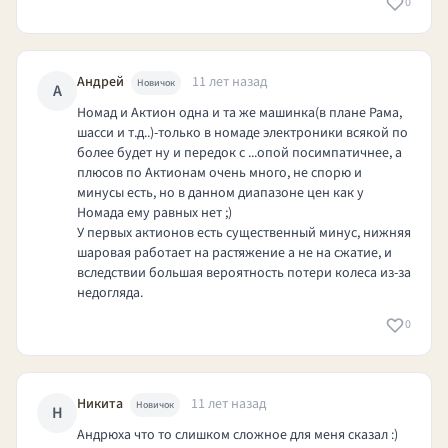
0
Андрей
11 лет назад
Новичок
А
Номад и Актион одна и та же машинка(в плане Рама,
шасси и т.д..)-только в номаде электроники всякой по
более будет ну и передок с ...опой посимпатичнее, а
плюсов по Актионам очень много, не спорю и
минусы есть, но в данном диапазоне цен как у
Номада ему равных нет ;)
У первых актионов есть существенный минус, нижняя
шаровая работает на растяжение а не на сжатие, и
вследствии большая вероятность потери колеса из-за
недогляда.
0
Никита
11 лет назад
Новичок
Н
Андрюха что то слишком сложное для меня сказал :)