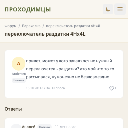
ПРОХОДИМЦЫ
Форум
/
Барахолка
/
переключатель раздатки 4Hx4L
переключатель раздатки 4Hx4L
привет, может у кого завалялся не нужный
A
переключатель раздатки? ато мой что то то
Andersen
рассыпался, ну конечно не безвозмездно
Новичок
15.10.2014 17:34 · 42 просм.
1
Ответы
Андрей
11 лет назад
Новичок