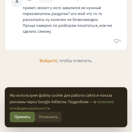
А
привет, может у кого завалялся не нужный
переключатель раздатки? ато мой что то то
рассыпался, ну конечно не безвозмездно
Проще наверно по разборам покататься, или-же
сделать самому.
0
Войдите
, чтобы ответить.
Мы используем файлы cookie для работы сайта и показа
рекламы через Google AdSense. Подробнее — в
политике
О проекте
Конфиденциальность
Условия
FAQ
Контакты
конфиденциальности
.
Принять
Отклонить
© 2026 Проходимцы — Там, где кончается асфальт.