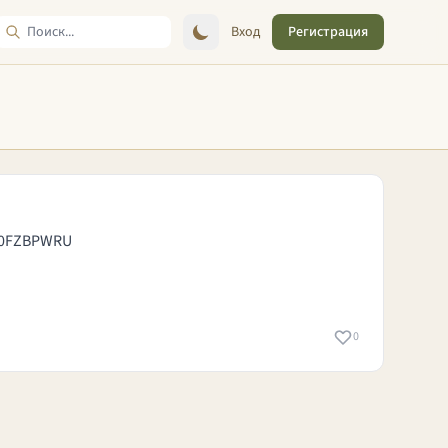
Вход
Регистрация
B50FZBPWRU
0