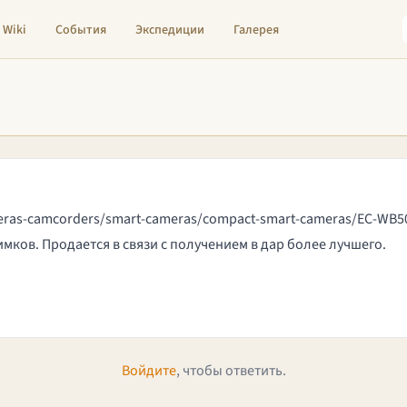
Wiki
События
Экспедиции
Галерея
eras-camcorders/smart-cameras/compact-smart-cameras/EC-W
мков. Продается в связи с получением в дар более лучшего.
Войдите
, чтобы ответить.