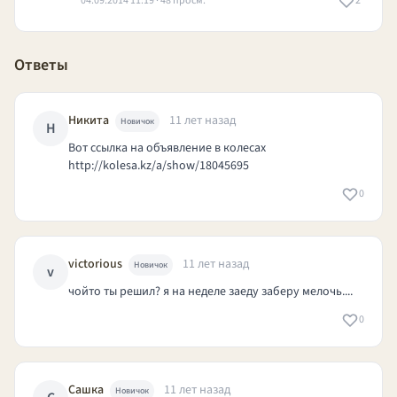
04.09.2014 11:19 · 48 просм.
2
Ответы
Никита
11 лет назад
Новичок
Н
Вот ссылка на объявление в колесах
http://kolesa.kz/a/show/18045695
0
victorious
11 лет назад
Новичок
v
чойто ты решил? я на неделе заеду заберу мелочь....
0
Сашка
11 лет назад
Новичок