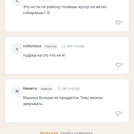
С
Это не ты по району гоняешь мусор на метал
собираешь? :D
0
victorious
11 лет назад
Новичок
v
пудова на сто что не я!
0
Никита
11 лет назад
Новичок
Н
Машина больше не продается. Тему можно
закрывать.
0
Войдите
, чтобы ответить.