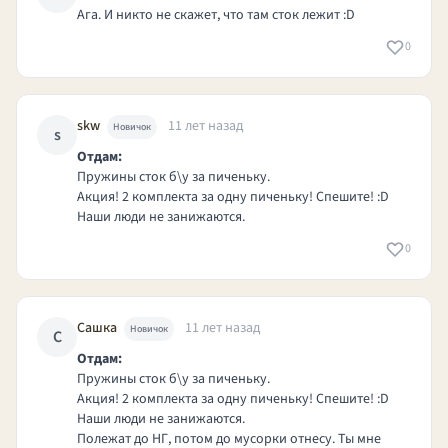
Ага. И никто не скажет, что там сток лежит :D
0
skw
11 лет назад
Новичок
s
Отдам:
Пружины сток б\у за пиченьку.
Акция! 2 комплекта за одну пиченьку! Спешите! :D
Наши люди не занижаются.
0
Сашка
11 лет назад
Новичок
С
Отдам:
Пружины сток б\у за пиченьку.
Акция! 2 комплекта за одну пиченьку! Спешите! :D
Наши люди не занижаются.
Полежат до НГ, потом до мусорки отнесу. Ты мне