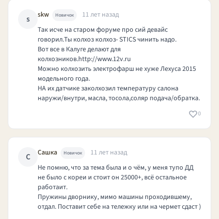
skw
11 лет назад
Новичок
s
Так исче на старом форуме про сий девайс
говорил.Ты колхоз колхоз- STICS чинить надо.
Вот все в Калуге делают для
колхозников.
http://www.12v.ru
Можно колхозить электрофарш не хуже Лехуса 2015
модельного года.
НА их датчике заколхозил температуру салона
наружи/внутри, масла, тосола,соляр подача/обратка.
0
Сашка
11 лет назад
Новичок
С
Не помню, что за тема была и о чём, у меня тупо ДД
не было с кореи и стоит он 25000+, всё остальное
работаит.
Пружины дворнику, мимо машины проходившему,
отдал. Поставит себе на тележку или на чермет сдаст )