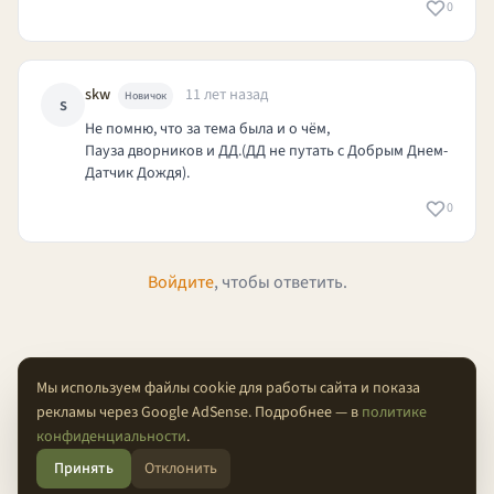
0
skw
11 лет назад
Новичок
s
Не помню, что за тема была и о чём,
Пауза дворников и ДД.(ДД не путать с Добрым Днем-
Датчик Дождя).
0
Войдите
, чтобы ответить.
Мы используем файлы cookie для работы сайта и показа
рекламы через Google AdSense. Подробнее — в
политике
О проекте
Конфиденциальность
Условия
FAQ
Контакты
конфиденциальности
.
Принять
Отклонить
© 2026 Проходимцы — Там, где кончается асфальт.