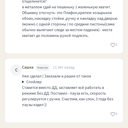
отщелкнется?
в металлом сдай на пешеньку 1 маленькую хватит.
Обшивку отогнуть- это Плафон,крепеж козырьков
обоих, накладку стойки ,ручку и накладку над дверью
(можно с одной стороны ) по средине пистоны(сами
обычно вылетают следи за местом падения) - места
хватает до половины рукой подлезть.
0
Сашка
11 лет назад
Новичок
С
Уже сделал ) Заказали в рашке от такое
Спойлер
Ставится вместо ДД, заставляет всё работать в
режиме без ДД. Поставил - пауза есть, скорость
регулируется с ручки. Счастлив, как слон, 3 года без
паузы ездил ))
0