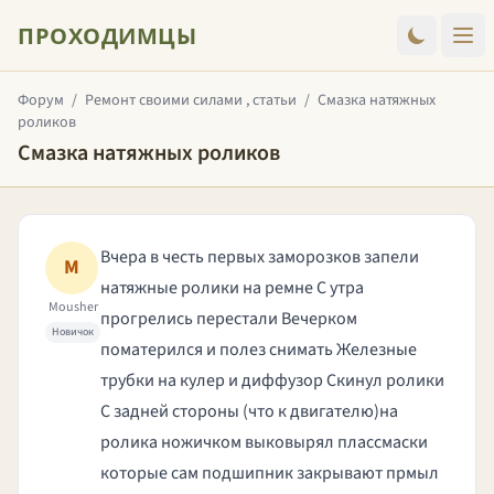
ПРОХОДИМЦЫ
Форум
/
Ремонт своими силами , статьи
/
Смазка натяжных
роликов
Смазка натяжных роликов
Вчера в честь первых заморозков запели
M
натяжные ролики на ремне С утра
Mousher
прогрелись перестали Вечерком
Новичок
поматерился и полез снимать Железные
трубки на кулер и диффузор Скинул ролики
С задней стороны (что к двигателю)на
ролика ножичком выковырял плассмаски
которые сам подшипник закрывают прмыл