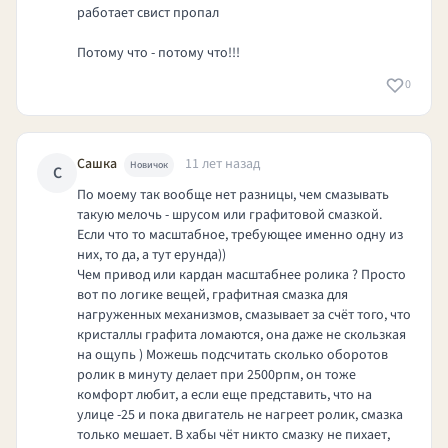
работает свист пропал
Потому что - потому что!!!
0
Сашка
11 лет назад
Новичок
С
По моему так вообще нет разницы, чем смазывать
такую мелочь - шрусом или графитовой смазкой.
Если что то масштабное, требующее именно одну из
них, то да, а тут ерунда))
Чем привод или кардан масштабнее ролика ? Просто
вот по логике вещей, графитная смазка для
нагруженных механизмов, смазывает за счёт того, что
кристаллы графита ломаются, она даже не скользкая
на ощупь ) Можешь подсчитать сколько оборотов
ролик в минуту делает при 2500рпм, он тоже
комфорт любит, а если еще представить, что на
улице -25 и пока двигатель не нагреет ролик, смазка
только мешает. В хабы чёт никто смазку не пихает,