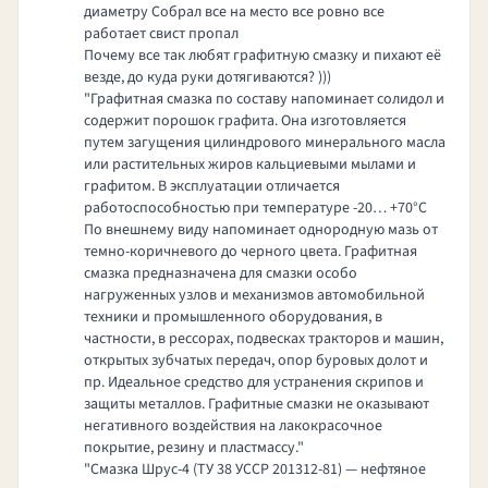
диаметру Собрал все на место все ровно все
работает свист пропал
Почему все так любят графитную смазку и пихают её
везде, до куда руки дотягиваются? )))
"Графитная смазка по составу напоминает солидол и
содержит порошок графита. Она изготовляется
путем загущения цилиндрового минерального масла
или растительных жиров кальциевыми мылами и
графитом. В эксплуатации отличается
работоспособностью при температуре -20… +70°С
По внешнему виду напоминает однородную мазь от
темно-коричневого до черного цвета. Графитная
смазка предназначена для смазки особо
нагруженных узлов и механизмов автомобильной
техники и промышленного оборудования, в
частности, в рессорах, подвесках тракторов и машин,
открытых зубчатых передач, опор буровых долот и
пр. Идеальное средство для устранения скрипов и
защиты металлов. Графитные смазки не оказывают
негативного воздействия на лакокрасочное
покрытие, резину и пластмассу."
"Смазка Шрус-4 (ТУ 38 УССР 201312-81) — нефтяное