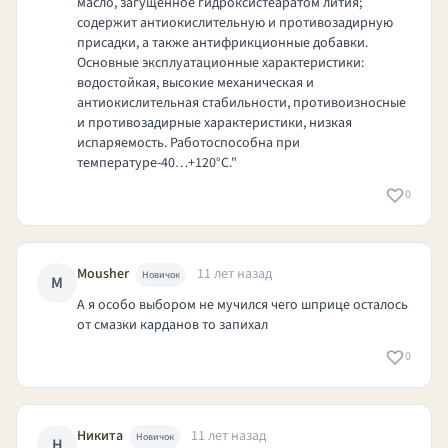
масло, загущенное гидроксистеаратом лития;
содержит антиокислительную и противозадирную
присадки, а также антифрикционные добавки.
Основные эксплуатационные характеристики:
водостойкая, высокие механическая и
антиокислительная стабильности, противоизносные
и противозадирные характеристики, низкая
испаряемость. Работоспособна при
температуре-40…+120°С."
0
Mousher
11 лет назад
Новичок
M
А я особо выбором не мучился чего шприце осталось
от смазки карданов то запихал
0
Никита
11 лет назад
Новичок
Н