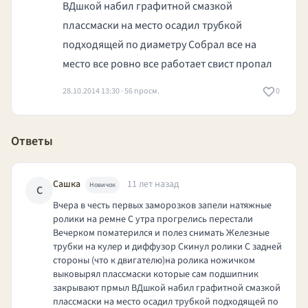
ВДшкой набил графитной смазкой
плассмаски на место осадил трубкой
подходящей по диаметру Собрал все на
место все ровно все работает свист пропал
28.10.2014 13:30 · 56 просм.
0
Ответы
Сашка
11 лет назад
Новичок
С
Вчера в честь первых заморозков запели натяжные
ролики на ремне С утра прогрелись перестали
Вечерком поматерился и полез снимать Железные
трубки на кулер и диффузор Скинул ролики С задней
стороны (что к двигателю)на ролика ножичком
выковырял плассмаски которые сам подшипник
закрывают прмыл ВДшкой набил графитной смазкой
плассмаски на место осадил трубкой подходящей по