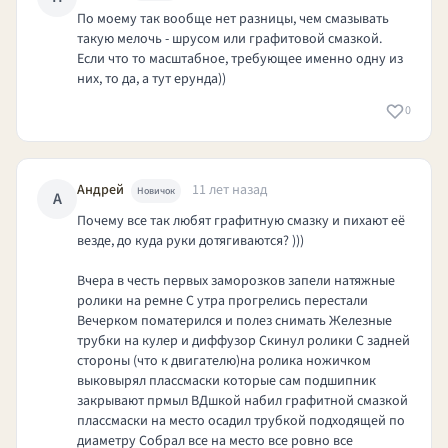
По моему так вообще нет разницы, чем смазывать
такую мелочь - шрусом или графитовой смазкой.
Если что то масштабное, требующее именно одну из
них, то да, а тут ерунда))
0
Андрей
11 лет назад
Новичок
А
Почему все так любят графитную смазку и пихают её
везде, до куда руки дотягиваются? )))
Вчера в честь первых заморозков запели натяжные
ролики на ремне С утра прогрелись перестали
Вечерком поматерился и полез снимать Железные
трубки на кулер и диффузор Скинул ролики С задней
стороны (что к двигателю)на ролика ножичком
выковырял плассмаски которые сам подшипник
закрывают прмыл ВДшкой набил графитной смазкой
плассмаски на место осадил трубкой подходящей по
диаметру Собрал все на место все ровно все