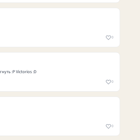
0
ть :P Victorios :D
0
0