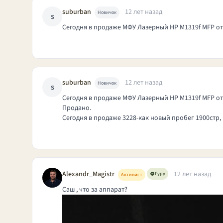
suburban
12 лет назад
Новичок
s
Сегодня в продаже МФУ Лазерный HP М1319f MFP от
suburban
12 лет назад
Новичок
s
Сегодня в продаже МФУ Лазерный HP М1319f MFP от
Продано.
Сегодня в продаже 3228-как новый пробег 1900стр,
Alexandr_Magistr
12 лет назад
Гуру
Активист
Саш , что за аппарат?