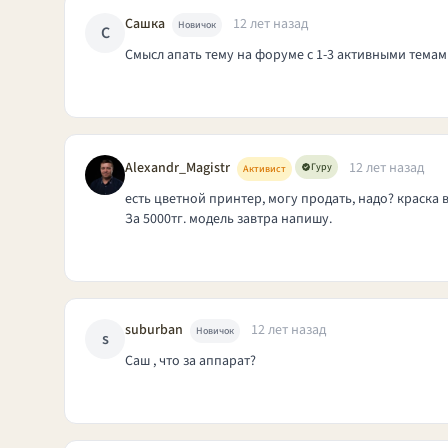
Сашка
12 лет назад
Новичок
С
Смысл апать тему на форуме с 1-3 активными темами?
Alexandr_Magistr
12 лет назад
Гуру
Активист
есть цветной принтер, могу продать, надо? краска 
За 5000тг. модель завтра напишу.
suburban
12 лет назад
Новичок
s
Саш , что за аппарат?