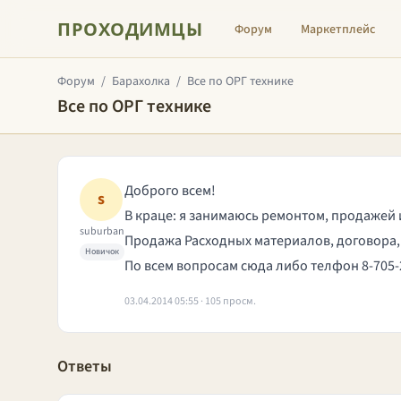
ПРОХОДИМЦЫ
Форум
Маркетплейс
Форум
/
Барахолка
/
Все по ОРГ технике
Все по ОРГ технике
Доброго всем!
s
В краце: я занимаюсь ремонтом, продажей и
suburban
Продажа Расходных материалов, договора, 
Новичок
По всем вопросам сюда либо телфон 8-705-
03.04.2014 05:55 · 105 просм.
Ответы