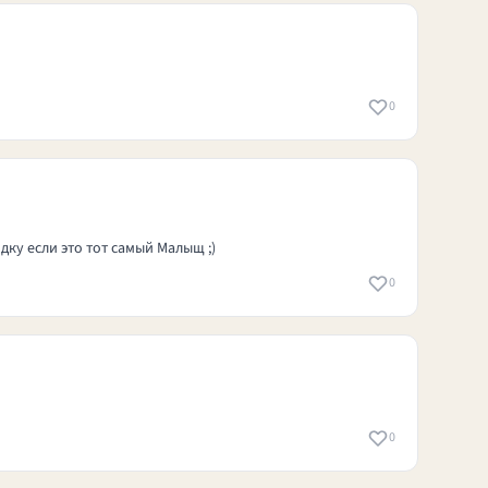
0
дку если это тот самый Малыщ ;)
0
0