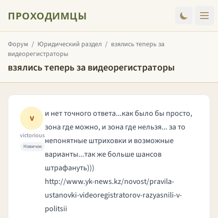
ПРОХОДИМЦЫ
Форум
/
Юридический раздел
/
взялись теперь за
видеорегистраторы
взялись теперь за видеорегистраторы
и нет точного ответа...как было бы просто,
v
зона где можно, и зона где нельзя... за то
victorious
непонятные штриховки и возможные
Новичок
варианты...так же больше шансов
штрафануть)))
http://www.yk-news.kz/novost/pravila-
ustanovki-videoregistratorov-razyasnili-v-
politsii