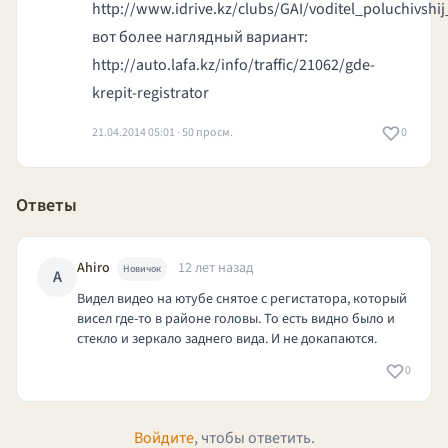
http://www.idrive.kz/clubs/GAI/voditel_poluchivshi
вот более наглядный вариант:
http://auto.lafa.kz/info/traffic/21062/gde-
krepit-registrator
21.04.2014 05:01 · 50 просм.
0
Ответы
Ahiro
12 лет назад
Новичок
A
Видел видео на ютубе снятое с регистатора, который
висел где-то в районе головы. То есть видно было и
стекло и зеркало заднего вида. И не докапаются.
0
Войдите
, чтобы ответить.