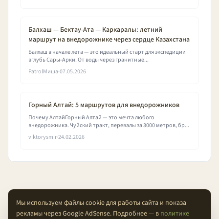
Балхаш — Бектау-Ата — Каркаралы: летний
маршрут на внедорожнике через сердце Казахстана
Балхаш в начале лета — это идеальный старт для экспедиции
вглубь Сары-Арки. От воды через гранитные...
PatrolМиша
·
07.05.2026
Горный Алтай: 5 маршрутов для внедорожников
Почему АлтайГорный Алтай — это мечта любого
внедорожника. Чуйский тракт, перевалы за 3000 метров, бр...
viktorysmir
·
24.02.2026
Мы используем файлы cookie для работы сайта и показа
рекламы через Google AdSense. Подробнее — в
политике