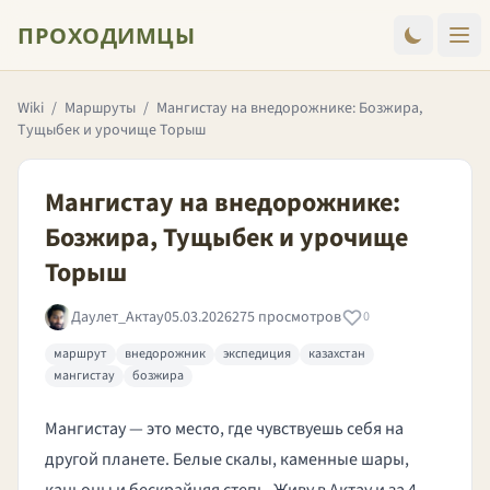
ПРОХОДИМЦЫ
Wiki
/
Маршруты
/
Мангистау на внедорожнике: Бозжира,
Тущыбек и урочище Торыш
Мангистау на внедорожнике:
Бозжира, Тущыбек и урочище
Торыш
Даулет_Актау
05.03.2026
275 просмотров
0
маршрут
внедорожник
экспедиция
казахстан
мангистау
бозжира
Мангистау — это место, где чувствуешь себя на
другой планете. Белые скалы, каменные шары,