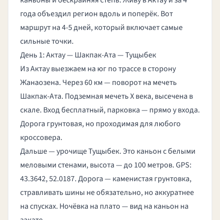
каньоны и бескрайняя степь. Живу в Актау и за 4
года объездил регион вдоль и поперёк. Вот
маршрут на 4-5 дней, который включает самые
сильные точки.
День 1: Актау — Шакпак-Ата — Тущыбек
Из Актау выезжаем на юг по трассе в сторону
Жанаозена. Через 60 км — поворот на мечеть
Шакпак-Ата. Подземная мечеть X века, высечена в
скале. Вход бесплатный, парковка — прямо у входа.
Дорога грунтовая, но проходимая для любого
кроссовера.
Дальше — урочище Тущыбек. Это каньон с белыми
меловыми стенами, высота — до 100 метров. GPS:
43.3642, 52.0187. Дорога — каменистая грунтовка,
стравливать шины
не обязательно, но аккуратнее
на спусках. Ночёвка на плато — вид на каньон на