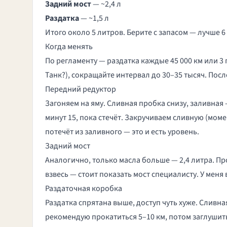
Задний мост
— ~2,4 л
Раздатка
— ~1,5 л
Итого около 5 литров. Берите с запасом — лучше 6 
Когда менять
По регламенту — раздатка каждые 45 000 км или 3 
Танк?), сокращайте интервал до 30–35 тысяч. Пос
Передний редуктор
Загоняем на яму. Сливная пробка снизу, заливная
минут 15, пока стечёт. Закручиваем сливную (моме
потечёт из заливного — это и есть уровень.
Задний мост
Аналогично, только масла больше — 2,4 литра. Пр
взвесь — стоит показать мост специалисту. У меня
Раздаточная коробка
Раздатка спрятана выше, доступ чуть хуже. Сливн
рекомендую прокатиться 5–10 км, потом заглушить