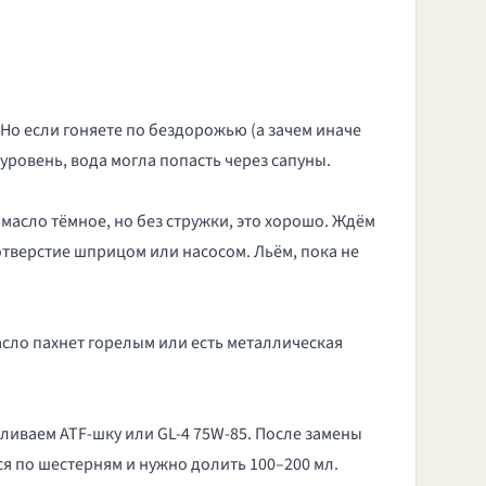
. Но если гоняете по бездорожью (а зачем иначе
уровень, вода могла попасть через сапуны.
 масло тёмное, но без стружки, это хорошо. Ждём
 отверстие шприцом или насосом. Льём, пока не
масло пахнет горелым или есть металлическая
аливаем ATF-шку или GL-4 75W-85. После замены
я по шестерням и нужно долить 100–200 мл.