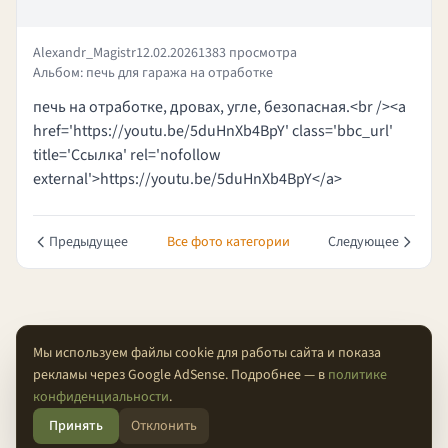
Alexandr_Magistr
12.02.2026
1383 просмотра
Альбом: печь для гаража на отработке
печь на отработке, дровах, угле, безопасная.<br /><a
href='https://youtu.be/5duHnXb4BpY' class='bbc_url'
title='Ссылка' rel='nofollow
external'>https://youtu.be/5duHnXb4BpY</a>
Предыдущее
Все фото категории
Следующее
Мы используем файлы cookie для работы сайта и показа
рекламы через Google AdSense. Подробнее — в
политике
О проекте
Конфиденциальность
Условия
FAQ
Контакты
конфиденциальности
.
Принять
Отклонить
© 2026 Проходимцы — Там, где кончается асфальт.