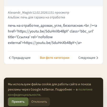
Alexandr_Magistr
12.02.2026
1151 просмотр
Альбом: печь для гаража на отработке
печь на отработке, дровах, угле, безопасная.<br /><a
href='https://youtu.be/5duHnXb4BpY' class='bbc_url'
title='Ссылка' rel='nofollow
external'>https://youtu.be/5duHnXb4BpY</a>
Предыдущее
Все фото категории
Следующее
Мы используем файлы cookie для работы сайта и показа
рекламы через Google AdSense. Подробнее — в
политике
О проекте
Конфиденциальность
Условия
FAQ
Контакты
конфиденциальности
.
Принять
Отклонить
© 2026 Проходимцы — Там, где кончается асфальт.