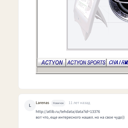
Larenas
11 лет назад
Новичок
L
http://atlib.ru/tehdata/data?id=
13376
вот что, еще интересного нашел. но на свое чудо))