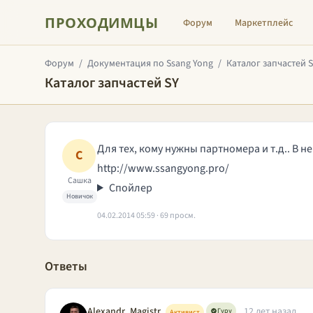
ПРОХОДИМЦЫ
Форум
Маркетплейс
Форум
/
Документация по Ssang Yong
/
Каталог запчастей 
Каталог запчастей SY
Для тех, кому нужны партномера и т.д.. В 
С
http://www.ssangyong.pro/
Сашка
Спойлер
Новичок
04.02.2014 05:59 · 69 просм.
Ответы
Alexandr_Magistr
12 лет назад
Гуру
Активист