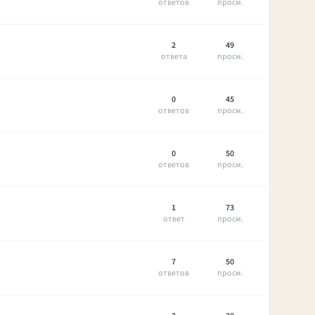
ответов
просм.
2
49
ответа
просм.
0
45
ответов
просм.
0
50
ответов
просм.
1
73
ответ
просм.
7
50
ответов
просм.