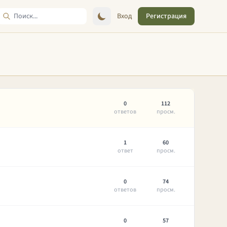
Вход
Регистрация
0
112
ответов
просм.
1
60
ответ
просм.
0
74
ответов
просм.
0
57