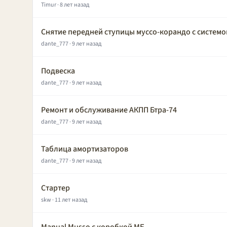
Timur
· 8 лет назад
Снятие передней ступицы муссо-корандо с систем
dante_777
· 9 лет назад
Подвеска
dante_777
· 9 лет назад
Ремонт и обслуживание АКПП Бтра-74
dante_777
· 9 лет назад
Таблица амортизаторов
dante_777
· 9 лет назад
Стартер
skw
· 11 лет назад