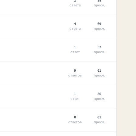
2
38
ответа
просм.
4
69
ответа
просм.
1
52
ответ
просм.
9
61
ответов
просм.
1
56
ответ
просм.
0
61
ответов
просм.