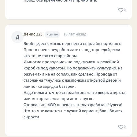
Пришлось временно опять примотать.
0
Денис 123
10 лет назад
Новичок
Д
Вообще, есть мысль перенести старлайн под капот.
Просто очень неудобно лазить под торпедой, если
что-то не так со старлайном.
И многие провода можно подключить к релейной
коробке под капотом. Но подключить культурно, на
разъёмах а не на соплях, как сделано. Провода от
старлайна тянулись к лампочкам открытой двери и
лампочке зарядки батареи.
Надо полагать чтоб старлайн знал, что дверь открыта
или мотор завелся - при автозапуске.
Оторвал их - 4WD переключатель заработал. Чудеса!
Что-то мне кажется не лучший вариант, блок боится
сырости
0