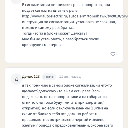
В сигнализации нет никаких реле поворотов, она
подает сигнал на штатные реле.
http://www.autoelectric.ru/autoalarm/tomahawk/tw
9010/tw9
инструкция по сигнализации. установка не сложная,
можно и самому разобраться
Тогда что та в блоке может щелкать?
Мне бы не установить, а разобраться после
криворуких мастеров.
0
Денис 123
11 лет назад
Новичок
Д
я так понимаю в самом блоке сигнализации что-то
щелкает?допускаю что в нем есть реле (если
подключать не на поворотники а на габаритные
огни то они тоже будут мигать при закрытии/
открытии). но если отключить клеммы (18PIN) на
схеме от блока у тебя все должно работать
правильно. посмотри зелено-черный и зелено-
желтый провода с предохранителями, скорее всего