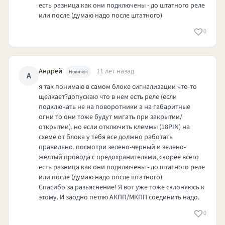
есть разница как они подключены - до штатного реле
или после (думаю надо после штатного)
0
Андрей
11 лет назад
Новичок
А
я так понимаю в самом блоке сигнализации что-то
щелкает?допускаю что в нем есть реле (если
подключать не на поворотники а на габаритные
огни то они тоже будут мигать при закрытии/
открытии). но если отключить клеммы (18PIN) на
схеме от блока у тебя все должно работать
правильно. посмотри зелено-черный и зелено-
желтый провода с предохранителями, скорее всего
есть разница как они подключены - до штатного реле
или после (думаю надо после штатного)
Спасибо за разьяснение! Я вот уже тоже склоняюсь к
этому. И заодно петлю АКПП/МКПП соединить надо.
0