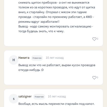
снимать щиток приборов - а онт не вынимается
толком из-за коротких проводов, что идут от щитка
вниз, к старлайну. Оторвал с мясом эти гадкие
провода - старлайн по прежнему работает, а 4WD -
режимы вдруг заработали!!
Вывод - надо самому монтировать сигнализацию -
тогда будешь знать, что к чему.
0
Никита
10 лет назад
Новичок
Н
Вывод: если что не работает, вырви кусок проводов
откуда-нибудь :D
0
satsigner
10 лет назад
Новичок
s
Вообще, есть мысль перенести старлайн под капот.