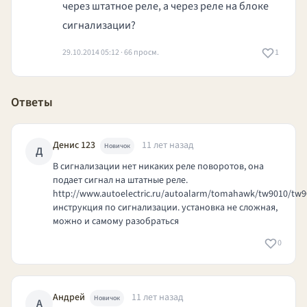
через штатное реле, а через реле на блоке
сигнализации?
29.10.2014 05:12 · 66 просм.
1
Ответы
Денис 123
11 лет назад
Новичок
Д
В сигнализации нет никаких реле поворотов, она
подает сигнал на штатные реле.
http://www.autoelectric.ru/autoalarm/tomahawk/tw
9010/tw9
инструкция по сигнализации. установка не сложная,
можно и самому разобраться
0
Андрей
11 лет назад
Новичок
А