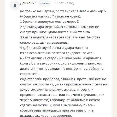
Денис 123
11 лет назад
Новичок
Д
но только не шархан, поставил себе летом магикар 5
(у братана магикар 7 такая же хрень):
1 брелок навернулся месяца через 3
2 датчик удара мертвый, если только камазом не
снесут, пришлось дополнительный ставить
3 вызов водителя через раз срабатывает, быстрее
стекло рас...шь чем вызовишь
4 дебильный звук брелка и удара машины
из плюсов антенна ловит за тридеветь земель
мне тамагавк на старой машине больше нравился
(хотя у бати заморочки с дистанционным запуском
двигателя - не переходит на повтор и настройки не
сохраняет).
еще старлайн пробовал, отличная, претензий нет, но
смотря как поставят, у меня противоугонка стояла на
холостом, скинул клемму с аккумулятора или
предохранитель сгорел или еще чего случилось, так
через 5 минут езды пропадают холостые и ничего
сделать не можешь, мучаешь сигналку 2 часа -
сбрасываешь выжидаешь прогреваешь опять
выжидаешь, короче заморочно.