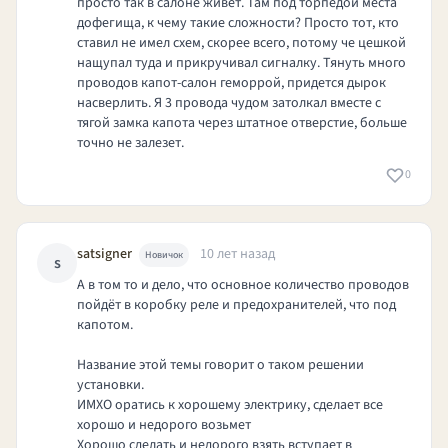
просто так в салоне живет. Там под торпедой места
дофегища, к чему такие сложности? Просто тот, кто
ставил не имел схем, скорее всего, потому че цешкой
нащупал туда и прикручивал сигналку. Тянуть много
проводов капот-салон геморрой, придется дырок
насверлить. Я 3 провода чудом затолкал вместе с
тягой замка капота через штатное отверстие, больше
точно не залезет.
0
satsigner
10 лет назад
Новичок
s
А в том то и дело, что основное количество проводов
пойдёт в коробку реле и предохранителей, что под
капотом.
Название этой темы говорит о таком решении
установки.
ИМХО оратись к хорошему электрику, сделает все
хорошо и недорого возьмет
Хорошо сделать и недорого взять вступает в