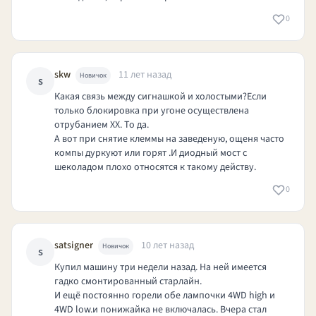
0
skw
11 лет назад
Новичок
s
Какая связь между сигнашкой и холостыми?Если
только блокировка при угоне осуществлена
отрубанием ХХ. То да.
А вот при снятие клеммы на заведеную, ощеня часто
компы дуркуют или горят .И диодный мост с
шеколадом плохо относятся к такому действу.
0
satsigner
10 лет назад
Новичок
s
Купил машину три недели назад. На ней имеется
гадко смонтированный старлайн.
И ещё постоянно горели обе лампочки 4WD high и
4WD low.и понижайка не включалась. Вчера стал