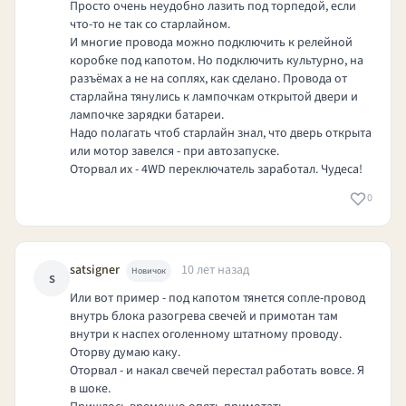
Просто очень неудобно лазить под торпедой, если
что-то не так со старлайном.
И многие провода можно подключить к релейной
коробке под капотом. Но подключить культурно, на
разъёмах а не на соплях, как сделано. Провода от
старлайна тянулись к лампочкам открытой двери и
лампочке зарядки батареи.
Надо полагать чтоб старлайн знал, что дверь открыта
или мотор завелся - при автозапуске.
Оторвал их - 4WD переключатель заработал. Чудеса!
0
satsigner
10 лет назад
Новичок
s
Или вот пример - под капотом тянется сопле-провод
внутрь блока разогрева свечей и примотан там
внутри к наспех оголенному штатному проводу.
Оторву думаю каку.
Оторвал - и накал свечей перестал работать вовсе. Я
в шоке.