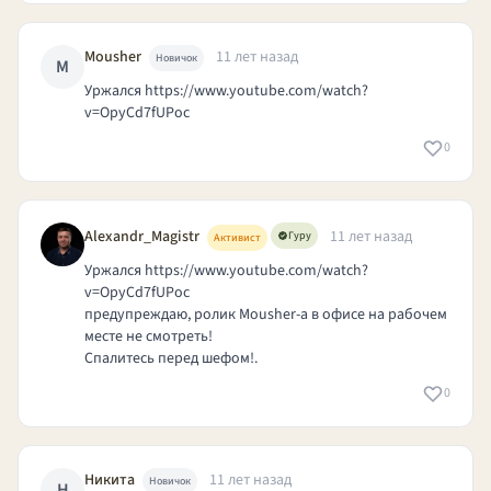
Mousher
11 лет назад
Новичок
M
Уржался
https://www.youtube.com/watch?
v=OpyCd7fUPoc
0
Alexandr_Magistr
11 лет назад
Гуру
Активист
Уржался
https://www.youtube.com/watch?
v=OpyCd7fUPoc
предупреждаю, ролик Моusher-а в офисе на рабочем
месте не смотреть!
Спалитесь перед шефом!.
0
Никита
11 лет назад
Новичок
Н