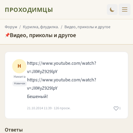
ПРОХОДИМЦЫ
Форум
/
Курилка, флудилка.
/
Видео, приколы и другое
Видео, приколы и другое
📌
https://www.youtube.com/watch?
Н
v=JXMyZ929lpY
Никита
https://www.youtube.com/watch?
Новичок
v=JXMyZ929lpY
Бешеный!
21.10.2014 11:39 · 126 просм.
1
Ответы