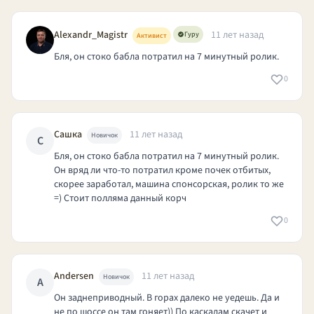
Alexandr_Magistr
11 лет назад
Гуру
Активист
Бля, он стоко бабла потратил на 7 минутный ролик.
0
Сашка
11 лет назад
Новичок
С
Бля, он стоко бабла потратил на 7 минутный ролик.
Он вряд ли что-то потратил кроме почек отбитых,
скорее заработал, машина спонсорская, ролик то же
=) Стоит полляма данный корч
0
Andersen
11 лет назад
Новичок
A
Он заднеприводный. В горах далеко не уедешь. Да и
не по шоссе он там гоняет)) По каскадам скачет и