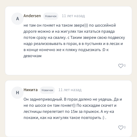
Andersen
11 лет назад
Новичок
A
не там он гоняет на таком звере))) по шоссейной
дороге можно и на жигулях так кататься правда
потом сразу на свалку. с Таким зверем свою подвеску
надо реализовывать в горах, в в пустынях и в лесах и
в конце конечно же к пляжу подъезжать :D к
девочкам
0
Никита
11 лет назад
Новичок
Н
Он заднеприводный. В горах далеко не уедешь. Да и
не по шоссе он там гоняет)) По каскадам скачет и
лестницы перелетает по 15м за прыжок. А ну-ка
покажи, как на жигулях такое повторить :) .
0