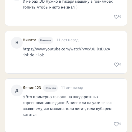
И не раз :DD Нужно в тихаря машину в говнямбах
топить, чтобы никто не знал :)
0
Никита
11 лет назад
Новичок
Н
https://www.youtube.com/watch?v=xV0UIDsD02A
:lol: :lol: :lol:
0
Денис 123
11 лет назад
Новичок
Д
:) Это примерно так они на внедорожных
соревнованиях ездиют. В ниве или на уазике как
ввалят ему, аж машина толи летит, толи кубарем
катится
0