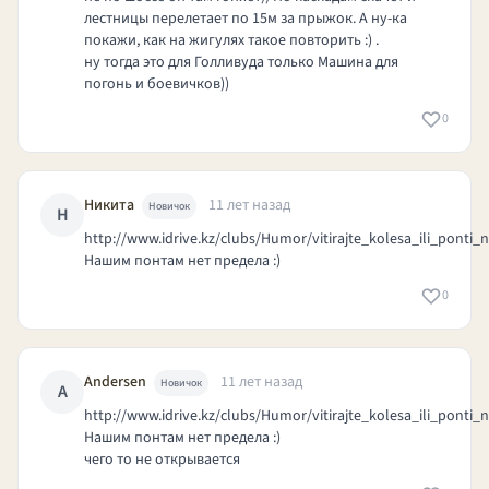
лестницы перелетает по 15м за прыжок. А ну-ка
покажи, как на жигулях такое повторить :) .
ну тогда это для Голливуда только Машина для
погонь и боевичков))
0
Никита
11 лет назад
Новичок
Н
http://www.idrive.kz/clubs/Humor/vitirajte_kolesa_ili_ponti_
Нашим понтам нет предела :)
0
Andersen
11 лет назад
Новичок
A
http://www.idrive.kz/clubs/Humor/vitirajte
_kolesa_ili_ponti_
Нашим понтам нет предела :)
чего то не открывается