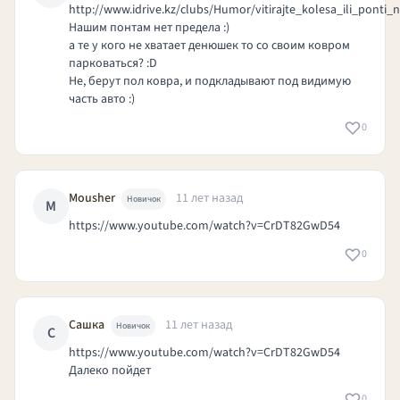
http://www.idrive.kz/clubs/Humor/vitirajte_kolesa_ili_ponti_
Нашим понтам нет предела :)
а те у кого не хватает денюшек то со своим ковром
парковаться? :D
Не, берут пол ковра, и подкладывают под видимую
часть авто :)
0
Mousher
11 лет назад
Новичок
M
https://www.youtube.com/watch?v=CrDT82GwD54
0
Сашка
11 лет назад
Новичок
С
https://www.youtube.com/watch?v=CrDT82GwD54
Далеко пойдет
0