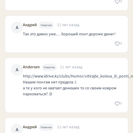
0
Андрей
11 лет назад
Новичок
А
Так это давно уже... . Хороший понт дороже денег!
0
Andersen
11 лет назад
Новичок
A
http://www.idrive.kz/clubs/Humor/vitirajte_kolesa_ili_ponti_
Нашим понтам нет предела :)
а те у кого не хватает денюшек то со своим ковром
парковаться? :D
0
Андрей
11 лет назад
Новичок
А