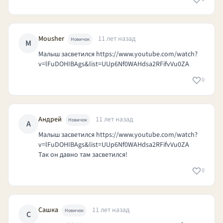
Mousher
11 лет назад
Новичок
M
Малыш засветился
https://www.youtube.com/watch?
v=lFuDOHIBAgs&list=UUp6Nf0WAHdsa2RFifvVu0ZA
0
Андрей
11 лет назад
Новичок
А
Малыш засветился
https://www.youtube.com/watch?
v=lFuDOHIBAgs&list=UUp6Nf0WAHdsa2RFifvVu0ZA
Так он давно там засветился!
0
Сашка
11 лет назад
Новичок
С