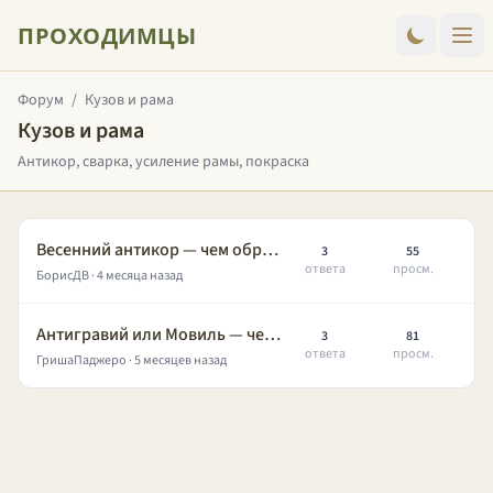
ПРОХОДИМЦЫ
Форум
/
Кузов и рама
Кузов и рама
Антикор, сварка, усиление рамы, покраска
Весенний антикор — чем обработать днище после зимы?
3
55
ответа
просм.
БорисДВ
· 4 месяца назад
Антигравий или Мовиль — чем обработать пороги Паджеро после зимы?
3
81
ответа
просм.
ГришаПаджеро
· 5 месяцев назад