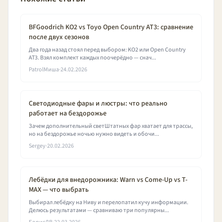
BFGoodrich KO2 vs Toyo Open Country AT3: сравнение
после двух сезонов
Два года назад стоял перед выбором: KO2 или Open Country
AT3. Взял комплект каждых поочерёдно — снач...
PatrolМиша
·
24.02.2026
Светодиодные фары и люстры: что реально
работает на бездорожье
Зачем дополнительный светШтатных фар хватает для трассы,
но на бездорожье ночью нужно видеть и обочи...
Sergey
·
20.02.2026
Лебёдки для внедорожника: Warn vs Come-Up vs T-
MAX — что выбрать
Выбирал лебёдку на Ниву и перелопатил кучу информации.
Делюсь результатами — сравниваю три популярны...