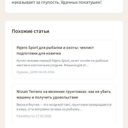
наказывает за глупость. Удачных покатушек!
Похожие статьи
Pajero Sport для рыбалки и охоты: чеклист
подготовки для новичка
Купил человек первый Pajero Sport, хочет на нём по рыбным
местам и охотничьим угодьям. Машина для эт...
Нуржан_ШМК
·
04.05.2026
Nissan Terrano на весенних грунтовках: как не убить
машину и получить удовольствие
Весна в Якутии — это когда всё тает, грунтовки превращаются
в кашу, а ты всё равно хочешь на рыбалку...
РомаЯкутск
·
17.03.2026