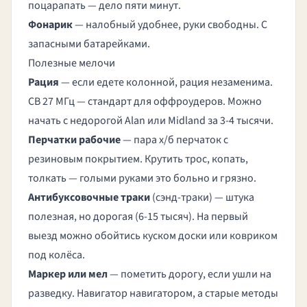
поцарапать — дело пяти минут.
Фонарик
— налобный удобнее, руки свободны. С
запасными батарейками.
Полезные мелочи
Рация
— если едете колонной, рация незаменима.
CB 27 МГц — стандарт для оффроудеров. Можно
начать с недорогой Alan или Midland за 3-4 тысячи.
Перчатки рабочие
— пара х/б перчаток с
резиновым покрытием. Крутить трос, копать,
толкать — голыми руками это больно и грязно.
Антибуксовочные траки
(сэнд-траки) — штука
полезная, но дорогая (6-15 тысяч). На первый
выезд можно обойтись куском доски или ковриком
под колёса.
Маркер или мел
— пометить дорогу, если ушли на
разведку. Навигатор навигатором, а старые методы