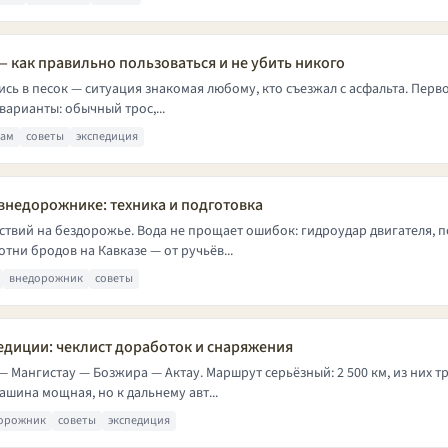
— как правильно пользоваться и не убить никого
лись в песок — ситуация знакомая любому, кто съезжал с асфальта. Перв
варианты: обычный трос,...
кам
советы
экспедиция
 внедорожнике: техника и подготовка
ствий на бездорожье. Вода не прощает ошибок: гидроудар двигателя, п
тни бродов на Кавказе — от ручьёв...
внедорожник
советы
педиции: чеклист доработок и снаряжения
 Мангистау — Бозжира — Актау. Маршрут серьёзный: 2 500 км, из них т
машина мощная, но к дальнему авт...
орожник
советы
экспедиция