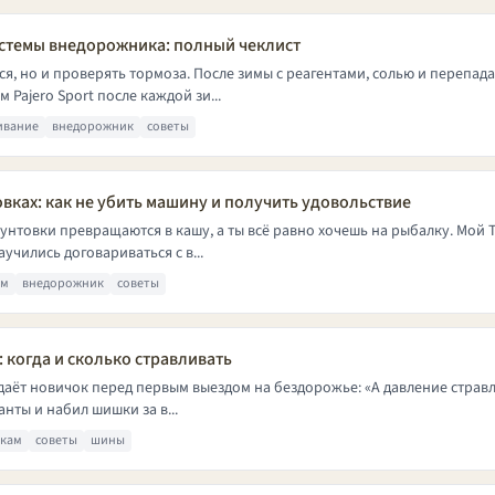
истемы внедорожника: полный чеклист
ся, но и проверять тормоза. После зимы с реагентами, солью и перепа
Pajero Sport после каждой зи...
ивание
внедорожник
советы
овках: как не убить машину и получить удовольствие
грунтовки превращаются в кашу, а ты всё равно хочешь на рыбалку. Мой 
аучились договариваться с в...
ам
внедорожник
советы
 когда и сколько стравливать
аёт новичок перед первым выездом на бездорожье: «А давление стравлив
анты и набил шишки за в...
чкам
советы
шины