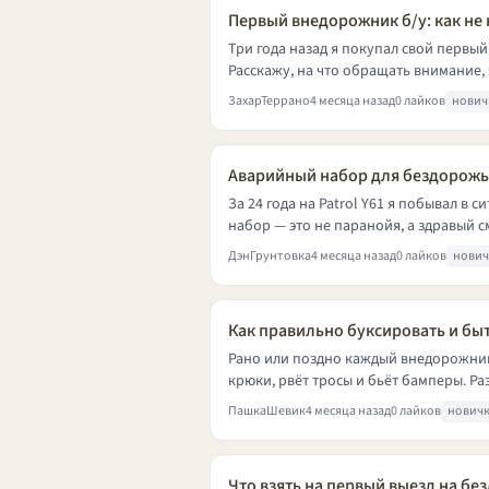
Первый внедорожник б/у: как не
Три года назад я покупал свой первый
Расскажу, на что обращать внимание, 
ЗахарТеррано
4 месяца назад
0 лайков
нович
Аварийный набор для бездорожь
За 24 года на Patrol Y61 я побывал в 
набор — это не паранойя, а здравый смы
ДэнГрунтовка
4 месяца назад
0 лайков
нови
Как правильно буксировать и бы
Рано или поздно каждый внедорожник 
крюки, рвёт тросы и бьёт бамперы. Раз
ПашкаШевик
4 месяца назад
0 лайков
нович
Что взять на первый выезд на б