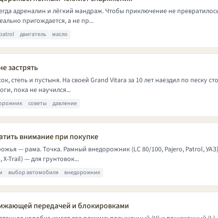
егда адреналин и лёгкий мандраж. Чтобы приключение не превратилос
еально пригождается, а не пр...
patrol
двигатель
масло
не застрять
к, степь и пустыня. На своей Grand Vitara за 10 лет наездил по песку ст
оги, пока не научился...
орожник
советы
давление
атить внимание при покупке
ья — рама. Точка. Рамный внедорожник (LC 80/100, Pajero, Patrol, УАЗ
-Trail) — для грунтовок...
м
выбор автомобиля
внедорожник
нижающей передачей и блокировками