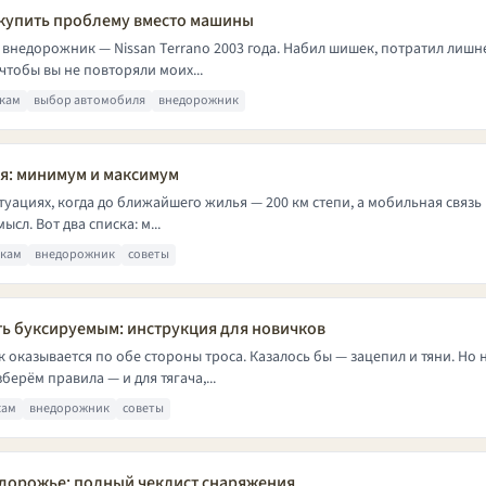
 купить проблему вместо машины
 внедорожник — Nissan Terrano 2003 года. Набил шишек, потратил лишне
чтобы вы не повторяли моих...
кам
выбор автомобиля
внедорожник
я: минимум и максимум
ситуациях, когда до ближайшего жилья — 200 км степи, а мобильная связ
сл. Вот два списка: м...
чкам
внедорожник
советы
ть буксируемым: инструкция для новичков
оказывается по обе стороны троса. Казалось бы — зацепил и тяни. Но
берём правила — и для тягача,...
кам
внедорожник
советы
ездорожье: полный чеклист снаряжения