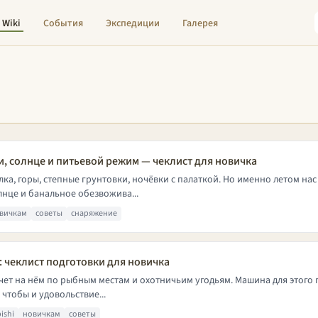
Wiki
События
Экспедиции
Галерея
и, солнце и питьевой режим — чеклист для новичка
ка, горы, степные грунтовки, ночёвки с палаткой. Но именно летом нас 
лнце и банальное обезвожива...
вичкам
советы
снаряжение
: чеклист подготовки для новичка
очет на нём по рыбным местам и охотничьим угодьям. Машина для этого п
, чтобы и удовольствие...
ishi
новичкам
советы