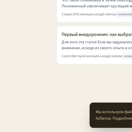
Что такое понижайка и зачем онаРаз
Пониженный увеличивает крутящий моме
Слава1309
5 месяцев назад
0 лайков
новичка
Первый внедорожник: как выбрат
Для кого эта статья Если вы задумалис
внимание, исходя из своего опыта и оп
СерёгаВитара
6 месяцев назад
0 лайков
нови
Мы используем файл
AdSense. Подробне