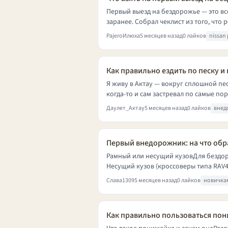
Первый выезд на бездорожье — это вс
заранее. Собрал чеклист из того, что р
PajeroИлюха
5 месяцев назад
0 лайков
nissan 
Как правильно ездить по песку и 
Я живу в Актау — вокруг сплошной песо
когда-то и сам застревал по самые пор
Даулет_Актау
5 месяцев назад
0 лайков
внед
Первый внедорожник: на что обр
Рамный или несущий кузовДля бездорож
Несущий кузов (кроссоверы типа RAV4, X
Слава1309
5 месяцев назад
0 лайков
новичка
Как правильно пользоваться по