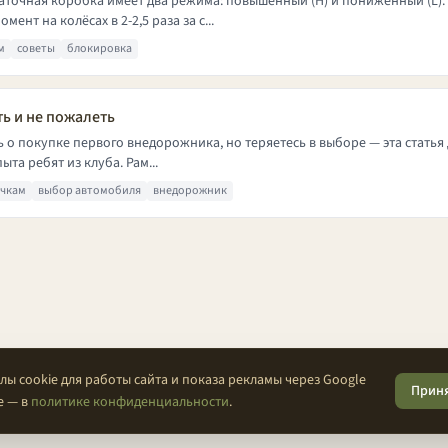
даточная коробка имеет два режима: повышенный (H) и пониженный (L)
нт на колёсах в 2-2,5 раза за с...
м
советы
блокировка
ь и не пожалеть
ь о покупке первого внедорожника, но теряетесь в выборе — эта статья 
ыта ребят из клуба. Рам...
чкам
выбор автомобиля
внедорожник
О проекте
Конфиденциальность
Условия
FAQ
Контакты
ы cookie для работы сайта и показа рекламы через Google
Прин
© 2026 Проходимцы — Там, где кончается асфальт.
е — в
политике конфиденциальности
.