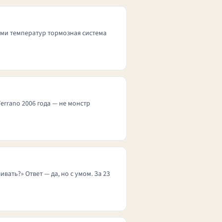
дами температур тормозная система
Terrano 2006 года — не монстр
ать?» Ответ — да, но с умом. За 23