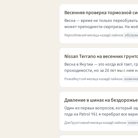
Весенняя проверка тормозной с
Весна — время не только переобувать
может преподнести сюрпризы. На моём 
PajeroИлюха
4 месяца назад
0 лайков
обслуж
Nissan Terrano на весенних грунт
Весна в Якутии — это когда всё тает, 
проходимости, но за 20 лет мы с ним н
РомаЯкутск
4 месяца назад
0 лайков
новичк
Давление в шинах на бездорожье:
Один из первых вопросов, который зад
года на Patrol Y61 я перебрал все вари
ДэнГрунтовка
4 месяца назад
0 лайков
нови