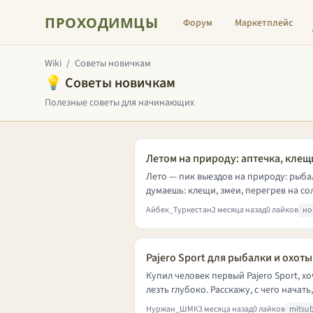
ПРОХОДИМЦЫ
Форум
Маркетплейс
Wiki
/
Советы новичкам
💡 Советы новичкам
Полезные советы для начинающих
Летом на природу: аптечка, клещ
Лето — пик выездов на природу: рыбал
думаешь: клещи, змеи, перегрев на со
Айбек_Туркестан
2 месяца назад
0 лайков
но
Pajero Sport для рыбалки и охоты
Купил человек первый Pajero Sport, х
лезть глубоко. Расскажу, с чего начать
Нуржан_ШМК
3 месяца назад
0 лайков
mitsub