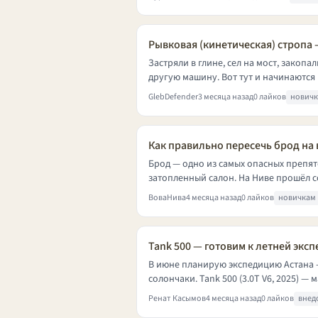
Рывковая (кинетическая) стропа 
Застряли в глине, сел на мост, закопа
другую машину. Вот тут и начинаются 
GlebDefender
3 месяца назад
0 лайков
нович
Как правильно пересечь брод на
Брод — одно из самых опасных препят
затопленный салон. На Ниве прошёл со
ВоваНива
4 месяца назад
0 лайков
новичкам
Tank 500 — готовим к летней экс
В июне планирую экспедицию Астана —
солончаки. Tank 500 (3.0T V6, 2025) — 
Ренат Касымов
4 месяца назад
0 лайков
внед