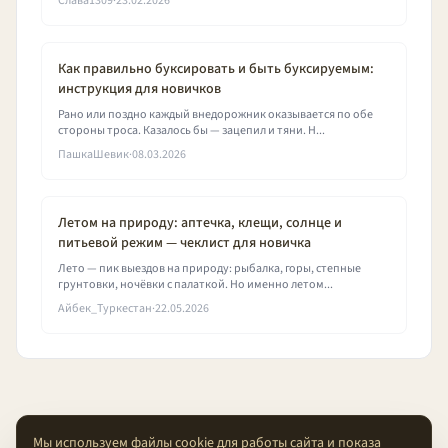
Слава1309
·
23.02.2026
Как правильно буксировать и быть буксируемым:
инструкция для новичков
Рано или поздно каждый внедорожник оказывается по обе
стороны троса. Казалось бы — зацепил и тяни. Н...
ПашкаШевик
·
08.03.2026
Летом на природу: аптечка, клещи, солнце и
питьевой режим — чеклист для новичка
Лето — пик выездов на природу: рыбалка, горы, степные
грунтовки, ночёвки с палаткой. Но именно летом...
Айбек_Туркестан
·
22.05.2026
Мы используем файлы cookie для работы сайта и показа