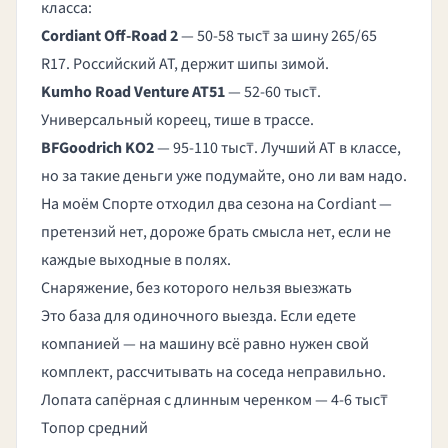
класса:
Cordiant Off-Road 2
— 50-58 тыс₸ за шину 265/65
R17. Российский AT, держит шипы зимой.
Kumho Road Venture AT51
— 52-60 тыс₸.
Универсальный кореец, тише в трассе.
BFGoodrich KO2
— 95-110 тыс₸. Лучший AT в классе,
но за такие деньги уже подумайте, оно ли вам надо.
На моём Спорте отходил два сезона на Cordiant —
претензий нет, дороже брать смысла нет, если не
каждые выходные в полях.
Снаряжение, без которого нельзя выезжать
Это база для одиночного выезда. Если едете
компанией — на машину всё равно нужен свой
комплект, рассчитывать на соседа неправильно.
Лопата сапёрная с длинным черенком — 4-6 тыс₸
Топор средний